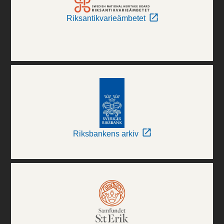
Riksantikvarieämbetet
Riksbankens arkiv