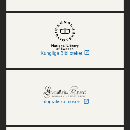
Kungliga Biblioteket
Litografiska museet