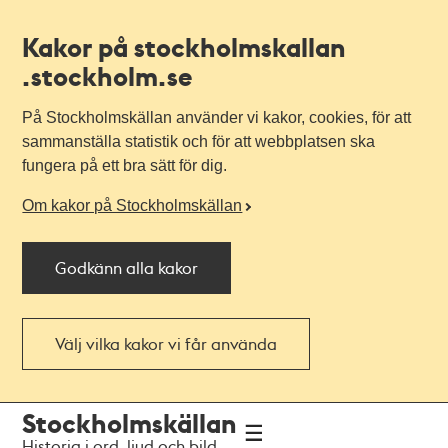
Kakor på stockholmskallan
.stockholm.se
På Stockholmskällan använder vi kakor, cookies, för att
sammanställa statistik och för att webbplatsen ska
fungera på ett bra sätt för dig.
Om kakor på Stockholmskällan
Godkänn alla kakor
Välj vilka kakor vi får använda
Till
Till
Stockholmskällan
navigationen
huvudinnehållet
Historia i ord, ljud och bild