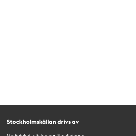
Kontakt
Stockholmskällan
Stockholmskällan drivs av
Medioteket, utbildningsförvaltningen