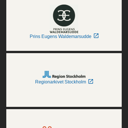
Prins Eugens Waldemarsudde
Regionarkivet Stockholm