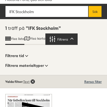
Sök
Fritextsök
Sök
Sökresultat
1
träff på
IFK Stockholm
Visa karta
Visa lista
Filtrera
Filtrera
Filtrera tid
Filtrera materialtyper
Visningsläge
Totalt
Valda filter:
Text
Rensa filter
1
träffar
Lista
Karta