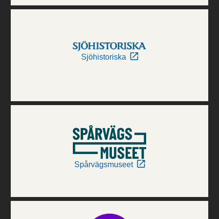
Sjöhistoriska
Spårvägsmuseet