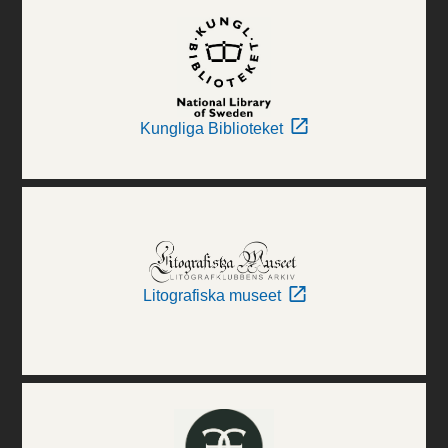
Kungliga Biblioteket
Litografiska museet