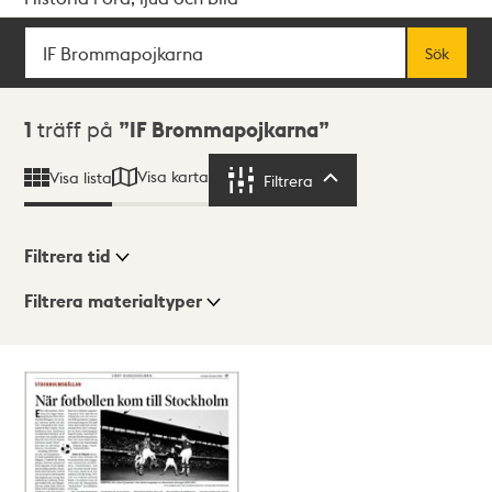
Sök
Fritextsök
Sök
Sökresultat
1
träff på
IF Brommapojkarna
Visa karta
Visa lista
Filtrera
Filtrera
Filtrera tid
Filtrera materialtyper
Visningsläge
Totalt
1
träffar
Lista
Karta