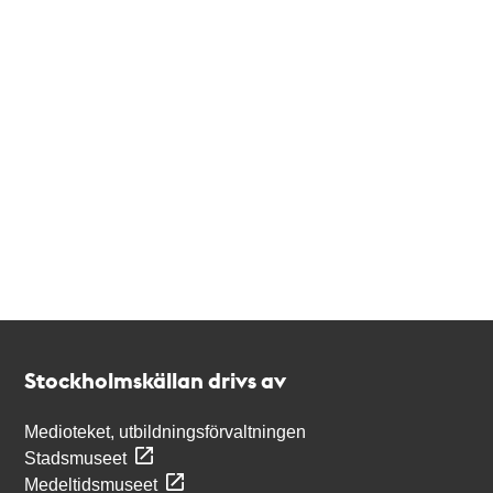
Kontakt
Stockholmskällan
Stockholmskällan drivs av
Medioteket, utbildningsförvaltningen
Stadsmuseet
Medeltidsmuseet