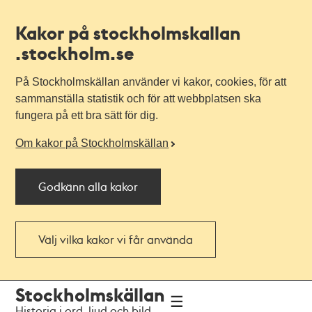
Kakor på stockholmskallan
.stockholm.se
På Stockholmskällan använder vi kakor, cookies, för att
sammanställa statistik och för att webbplatsen ska
fungera på ett bra sätt för dig.
Om kakor på Stockholmskällan
Godkänn alla kakor
Välj vilka kakor vi får använda
Till
Till
Stockholmskällan
navigationen
huvudinnehållet
Historia i ord, ljud och bild