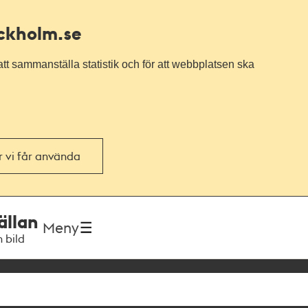
ockholm.se
tt sammanställa statistik och för att webbplatsen ska
or vi får använda
ällan
Meny
h bild