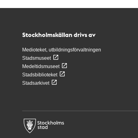
Kontakt
Stockholmskällan
Stockholmskällan drivs av
Medioteket, utbildningsförvaltningen
Stadsmuseet
Medeltidsmuseet
Stadsbiblioteket
Stadsarkivet