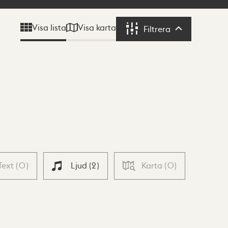
Visa karta
Visa lista
Filtrera
Filtrera
Text
(
0
)
Ljud
(
2
)
Karta
(
0
)