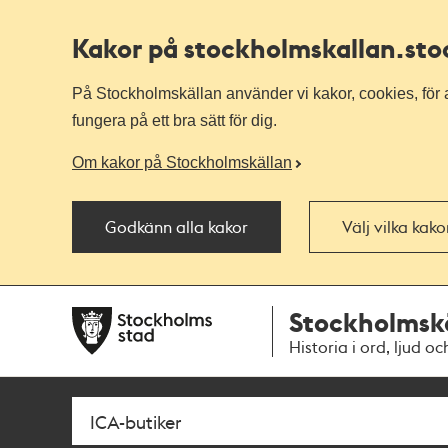
Kakor på stockholmskallan
.st
På Stockholmskällan använder vi kakor, cookies, för a
fungera på ett bra sätt för dig.
Om kakor på Stockholmskällan
Godkänn alla kakor
Välj vilka kak
Till
Till
Stockholmsk
navigationen
huvudinnehållet
Historia i ord, ljud oc
Sök
Fritextsök