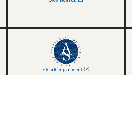
Sjöhistoriska
Strindbergsmuseet