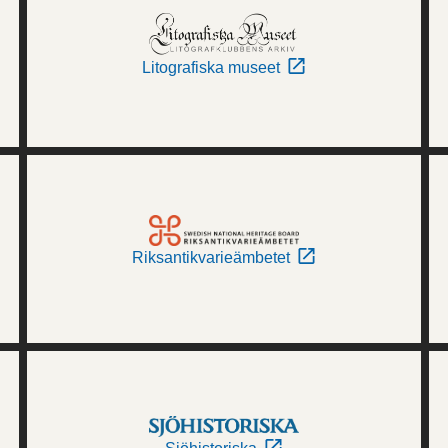
Litografiska museet
Riksantikvarieämbetet