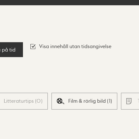
Visa innehåll utan tidsangivelse
a på tid
Litteraturtips
(
0
)
Film & rörlig bild
(
1
)