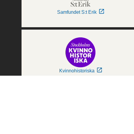
Samfundet S:t Erik
Kvinnohistoriska
Världskulturmuseerna