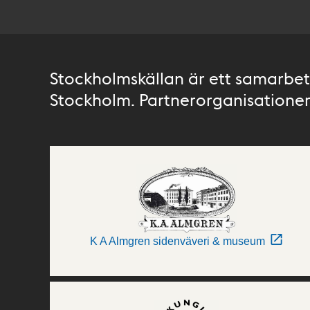
Stockholmskällan är ett samarbete
Stockholm. Partnerorganisationer 
K A Almgren sidenväveri & museum