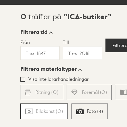
0
ICA-butiker
träffar på
Sökresultat
Filtrera tid
Från
Till
Visningsläge
Filtrer
Filtrera materialtyper
Lista
Karta
Visa inte lärarhandledningar
Ritning
(
0
)
Föremål
(
0
)
Bildkonst
(
0
)
Foto
(
4
)