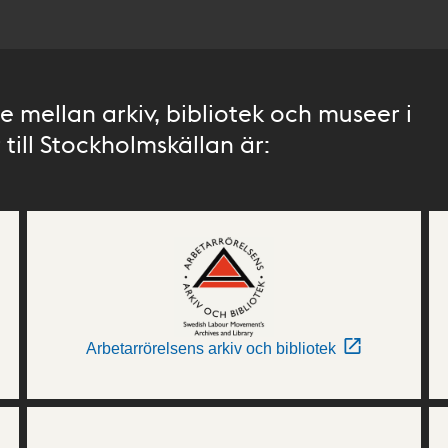
 mellan arkiv, bibliotek och museer i
till Stockholmskällan är:
Arbetarrörelsens arkiv och bibliotek