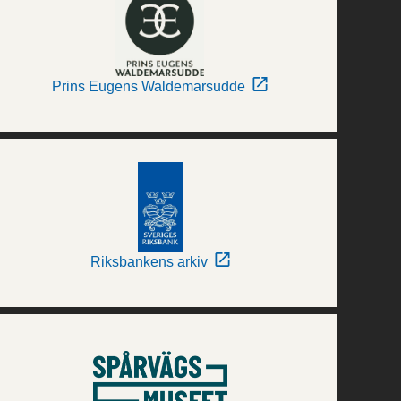
Prins Eugens Waldemarsudde
Riksbankens arkiv