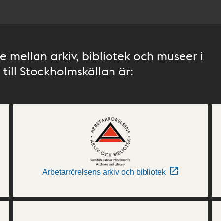
 mellan arkiv, bibliotek och museer i
till Stockholmskällan är:
Arbetarrörelsens arkiv och bibliotek