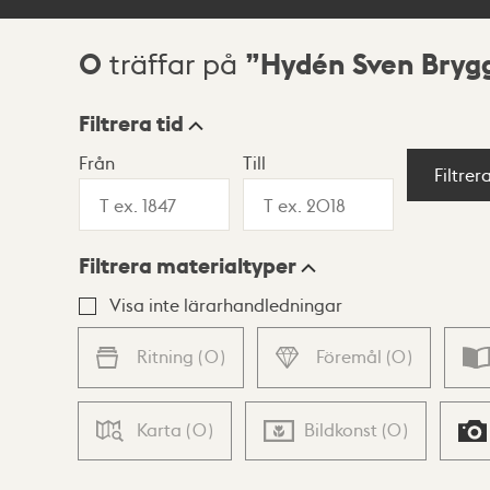
0
Hydén Sven Bryg
träffar på
Sökresultat
Filtrera tid
Från
Till
Visningsläge
Filtrer
Filtrera materialtyper
Lista
Karta
Visa inte lärarhandledningar
Ritning
(
0
)
Föremål
(
0
)
Karta
(
0
)
Bildkonst
(
0
)