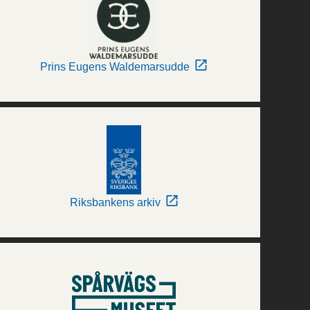
Prins Eugens Waldemarsudde
Riksbankens arkiv