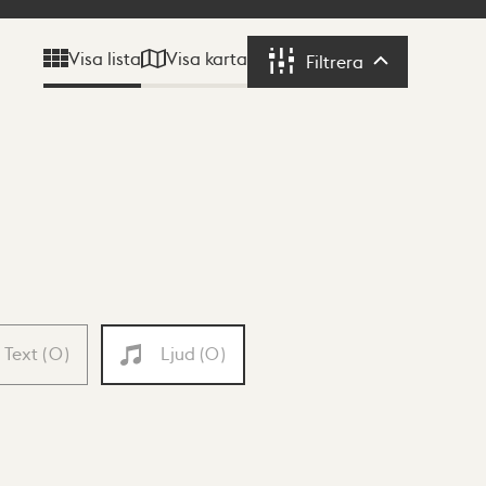
Visa karta
Visa lista
Filtrera
Filtrera
Text
(
0
)
Ljud
(
0
)