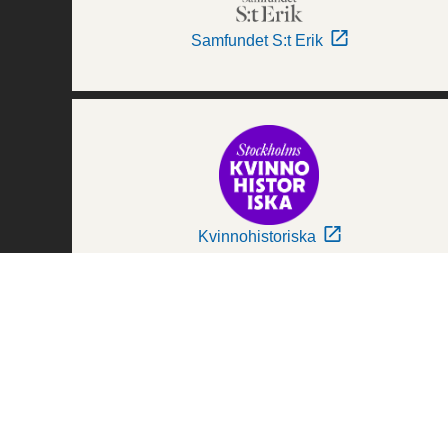
Samfundet S:t Erik
Kvinnohistoriska
Världskulturmuseerna