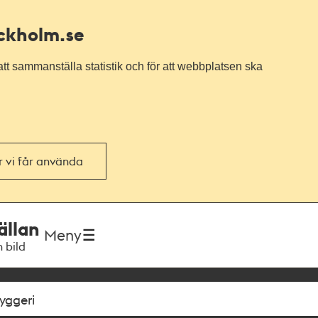
ockholm.se
tt sammanställa statistik och för att webbplatsen ska
or vi får använda
ällan
Meny
h bild