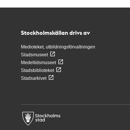
Kontakt
Stockholmskällan
Stockholmskällan drivs av
Medioteket, utbildningsförvaltningen
Stadsmuseet
Medeltidsmuseet
Stadsbiblioteket
Stadsarkivet