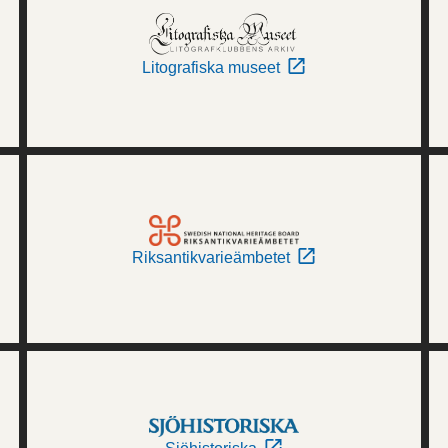
Litografiska museet
Riksantikvarieämbetet