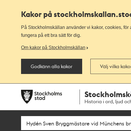
Kakor på stockholmskallan
.st
På Stockholmskällan använder vi kakor, cookies, för a
fungera på ett bra sätt för dig.
Om kakor på Stockholmskällan
Godkänn alla kakor
Välj vilka kak
Till
Till
Stockholmsk
navigationen
huvudinnehållet
Historia i ord, ljud oc
Sök
Fritextsök