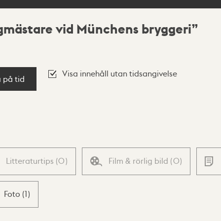
gmästare vid Münchens bryggeri
Visa innehåll utan tidsangivelse
a på tid
Litteraturtips
(
0
)
Film & rörlig bild
(
0
)
Foto
(
1
)