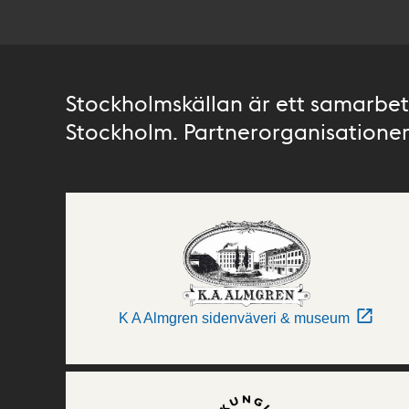
Stockholmskällan är ett samarbete
Stockholm. Partnerorganisationer 
K A Almgren sidenväveri & museum