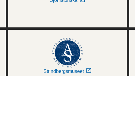
Sjöhistoriska
Strindbergsmuseet