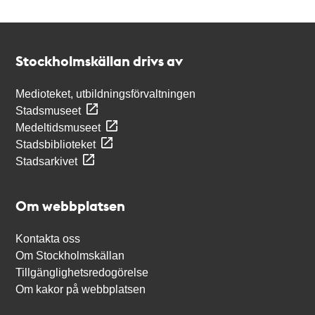
Kontakt
Stockholmskällan
Stockholmskällan drivs av
Medioteket, utbildningsförvaltningen
Stadsmuseet
Medeltidsmuseet
Stadsbiblioteket
Stadsarkivet
Om webbplatsen
Kontakta oss
Om Stockholmskällan
Tillgänglighetsredogörelse
Om kakor på webbplatsen