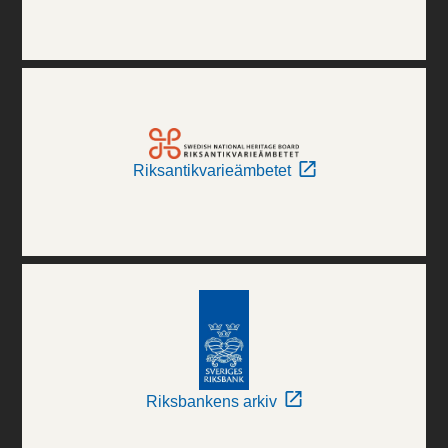
Riksantikvarieämbetet
Riksbankens arkiv