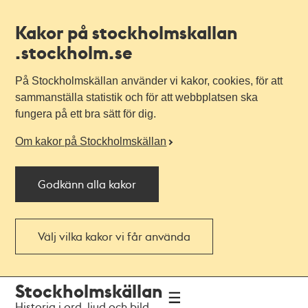
Kakor på stockholmskallan
.stockholm.se
På Stockholmskällan använder vi kakor, cookies, för att
sammanställa statistik och för att webbplatsen ska
fungera på ett bra sätt för dig.
Om kakor på Stockholmskällan
Godkänn alla kakor
Välj vilka kakor vi får använda
Till
Till
Stockholmskällan
navigationen
huvudinnehållet
Historia i ord, ljud och bild