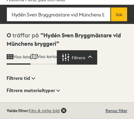
Sök
Fritextsök
Sök
Sökresultat
0
träffar på
Hydén Sven Bryggmästare vid
Münchens bryggeri
Visa karta
Visa lista
Filtrera
Filtrera
Filtrera tid
Filtrera materialtyper
Visningsläge
Totalt
Valda filter:
Film & rörlig bild
Rensa filter
0
träffar
Lista
Karta