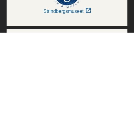
Strindbergsmuseet
Thielska Galleriet
Världskulturmuseerna