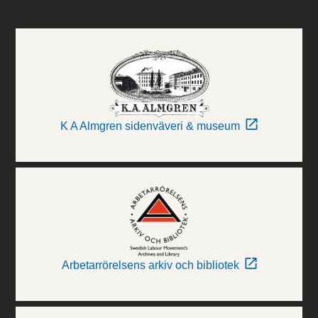
K A Almgren sidenväveri & museum
Arbetarrörelsens arkiv och bibliotek