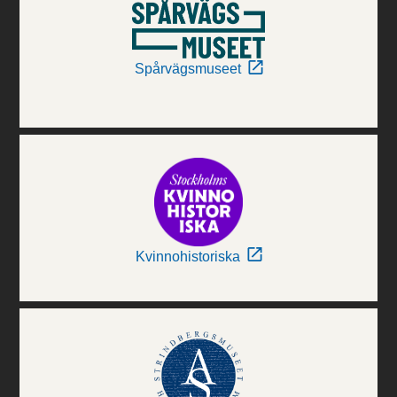
Spårvägsmuseet
Kvinnohistoriska