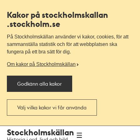
Kakor på stockholmskallan
.stockholm.se
På Stockholmskällan använder vi kakor, cookies, för att
sammanställa statistik och för att webbplatsen ska
fungera på ett bra sätt för dig.
Om kakor på Stockholmskällan
Godkänn alla kakor
Välj vilka kakor vi får använda
Till
Till
Stockholmskällan
navigationen
huvudinnehållet
Historia i ord, ljud och bild