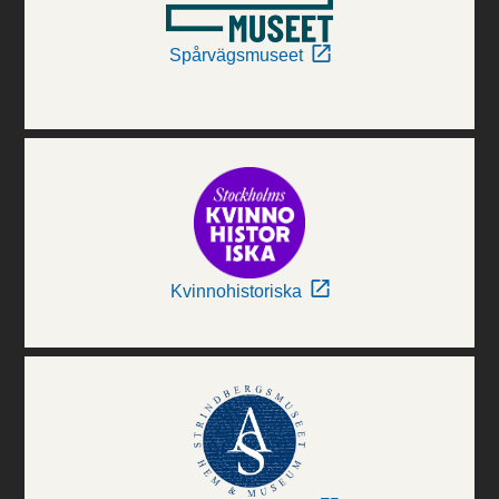
Spårvägsmuseet
Kvinnohistoriska