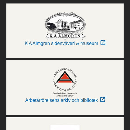
K A Almgren sidenväveri & museum
Arbetarrörelsens arkiv och bibliotek