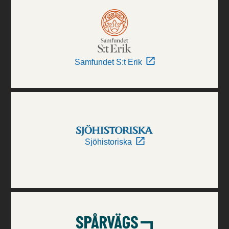
Samfundet S:t Erik
Sjöhistoriska