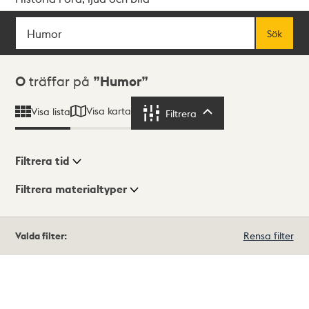
Sök
Fritextsök
Sök
Sökresultat
0
träffar på
Humor
Visa karta
Visa lista
Filtrera
Filtrera
Filtrera tid
Filtrera materialtyper
Visningsläge
Totalt
Valda filter:
Rensa filter
0
träffar
Lista
Karta