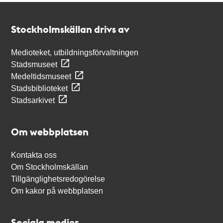
Kontakt
Stockholmskällan
Stockholmskällan drivs av
Medioteket, utbildningsförvaltningen
Stadsmuseet
Medeltidsmuseet
Stadsbiblioteket
Stadsarkivet
Om webbplatsen
Kontakta oss
Om Stockholmskällan
Tillgänglighetsredogörelse
Om kakor på webbplatsen
Sociala medier