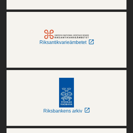
Riksantikvarieämbetet
Riksbankens arkiv