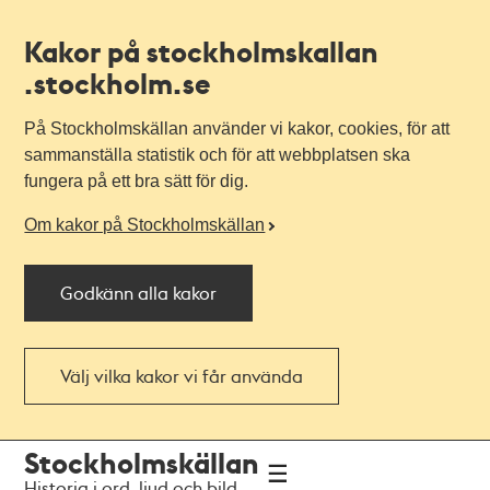
Kakor på stockholmskallan
.stockholm.se
På Stockholmskällan använder vi kakor, cookies, för att
sammanställa statistik och för att webbplatsen ska
fungera på ett bra sätt för dig.
Om kakor på Stockholmskällan
Godkänn alla kakor
Välj vilka kakor vi får använda
Till
Till
Stockholmskällan
navigationen
huvudinnehållet
Historia i ord, ljud och bild