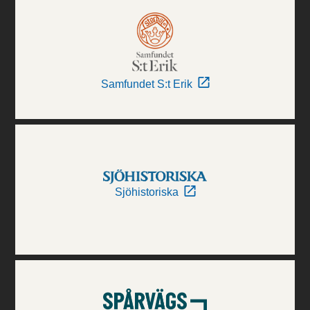
Samfundet S:t Erik
Sjöhistoriska