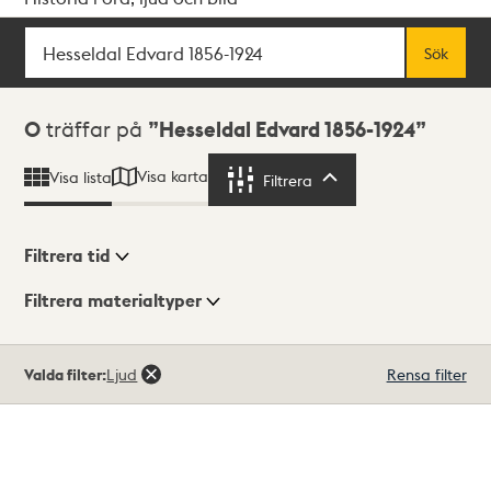
Sök
Fritextsök
Sök
Sökresultat
0
träffar på
Hesseldal Edvard 1856-1924
Visa karta
Visa lista
Filtrera
Filtrera
Filtrera tid
Filtrera materialtyper
Visningsläge
Totalt
Valda filter:
Ljud
Rensa filter
0
träffar
Lista
Karta