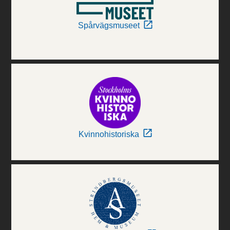
Spårvägsmuseet
Kvinnohistoriska