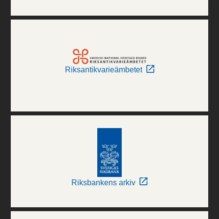
Riksantikvarieämbetet
Riksbankens arkiv