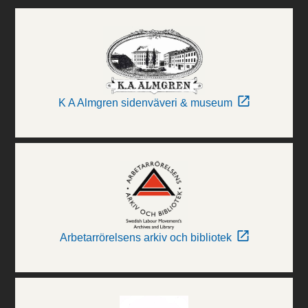
K A Almgren sidenväveri & museum
Arbetarrörelsens arkiv och bibliotek