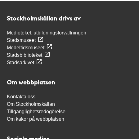
Kontakt
Stockholmskällan
Stockholmskällan drivs av
Medioteket, utbildningsförvaltningen
Stadsmuseet
Medeltidsmuseet
Stadsbiblioteket
Stadsarkivet
Om webbplatsen
Kontakta oss
Om Stockholmskällan
Tillgänglighetsredogörelse
Om kakor på webbplatsen
Sociala medier