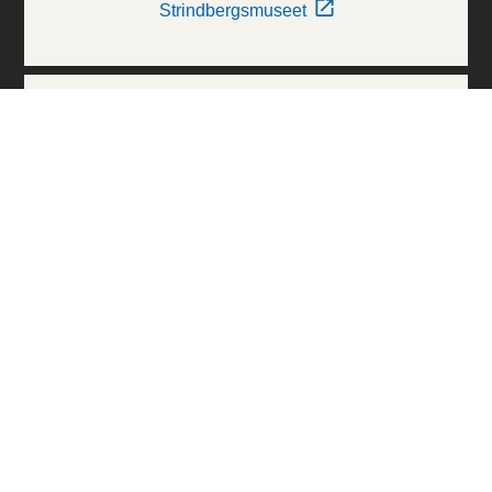
Strindbergsmuseet
Thielska Galleriet
Världskulturmuseerna