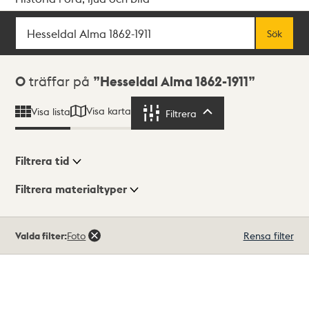
Sök
Fritextsök
Sök
Sökresultat
0
träffar på
Hesseldal Alma 1862-1911
Visa karta
Visa lista
Filtrera
Filtrera
Filtrera tid
Filtrera materialtyper
Visningsläge
Totalt
Valda filter:
Foto
Rensa filter
0
träffar
Lista
Karta