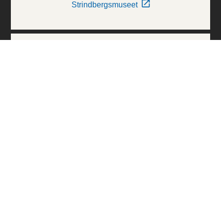
Strindbergsmuseet
Thielska Galleriet
Världskulturmuseerna