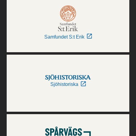
Samfundet S:t Erik
Sjöhistoriska