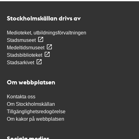
Kontakt
Stockholmskällan
Stockholmskällan drivs av
Medioteket, utbildningsförvaltningen
Stadsmuseet
Medeltidsmuseet
Stadsbiblioteket
Stadsarkivet
Om webbplatsen
Kontakta oss
Om Stockholmskällan
Tillgänglighetsredogörelse
Om kakor på webbplatsen
Sociala medier