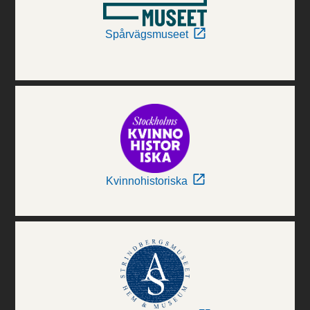
Spårvägsmuseet
Kvinnohistoriska