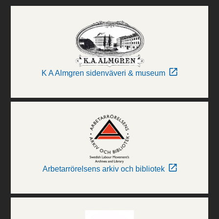
K A Almgren sidenväveri & museum
Arbetarrörelsens arkiv och bibliotek