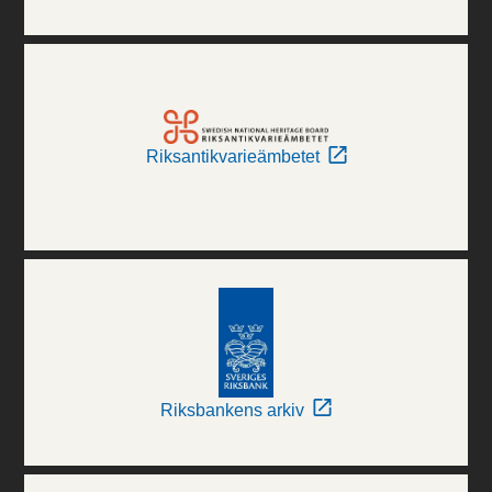
Riksantikvarieämbetet
Riksbankens arkiv