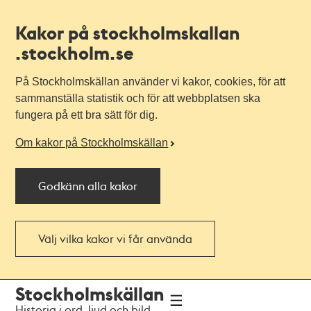
Kakor på stockholmskallan
.stockholm.se
På Stockholmskällan använder vi kakor, cookies, för att
sammanställa statistik och för att webbplatsen ska
fungera på ett bra sätt för dig.
Om kakor på Stockholmskällan
Godkänn alla kakor
Välj vilka kakor vi får använda
Till
Till
Stockholmskällan
navigationen
huvudinnehållet
Historia i ord, ljud och bild