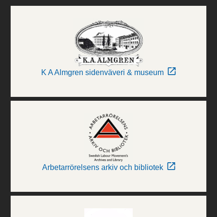
K A Almgren sidenväveri & museum
Arbetarrörelsens arkiv och bibliotek