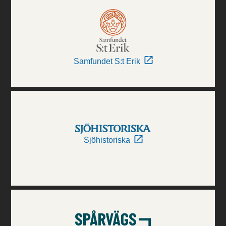
Samfundet S:t Erik
Sjöhistoriska