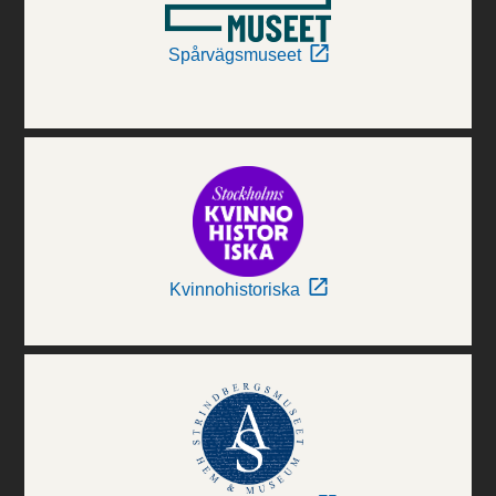
Spårvägsmuseet
Kvinnohistoriska