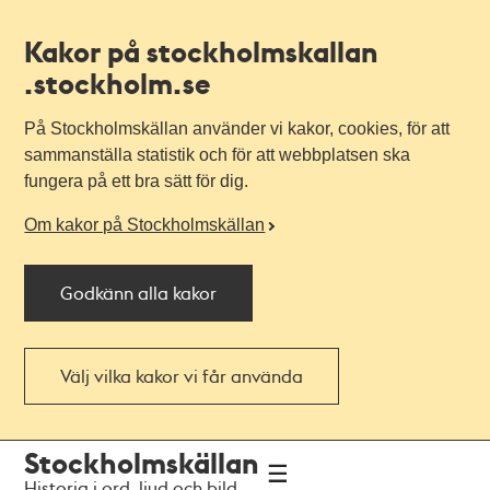
Kakor på stockholmskallan
.stockholm.se
På Stockholmskällan använder vi kakor, cookies, för att
sammanställa statistik och för att webbplatsen ska
fungera på ett bra sätt för dig.
Om kakor på Stockholmskällan
Godkänn alla kakor
Välj vilka kakor vi får använda
Till
Till
Stockholmskällan
navigationen
huvudinnehållet
Historia i ord, ljud och bild