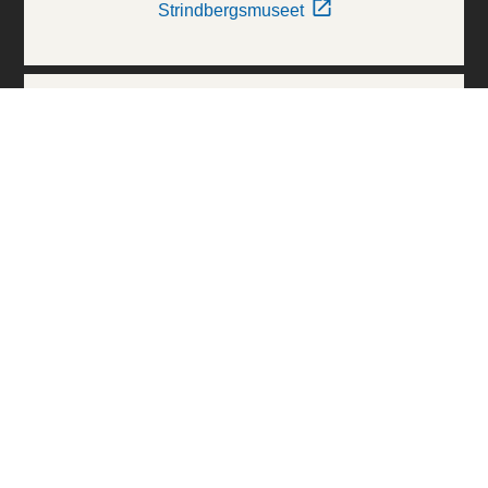
Strindbergsmuseet
Thielska Galleriet
Världskulturmuseerna