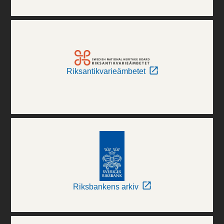
Riksantikvarieämbetet
Riksbankens arkiv