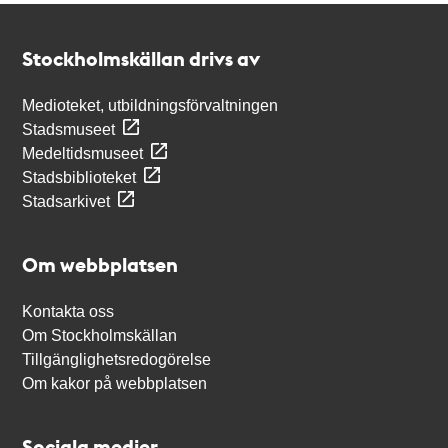
Kontakt
Stockholmskällan
Stockholmskällan drivs av
Medioteket, utbildningsförvaltningen
Stadsmuseet
Medeltidsmuseet
Stadsbiblioteket
Stadsarkivet
Om webbplatsen
Kontakta oss
Om Stockholmskällan
Tillgänglighetsredogörelse
Om kakor på webbplatsen
Sociala medier