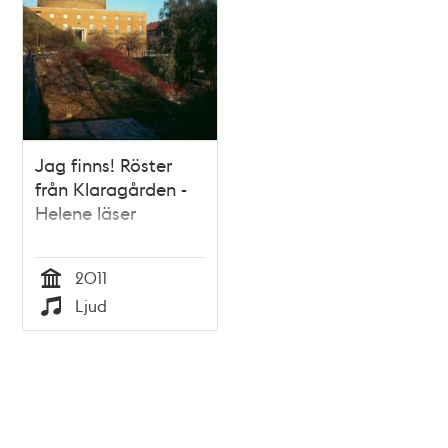
Jag finns! Röster
från Klaragården -
Helene läser
2011
Tid
Ljud
Typ