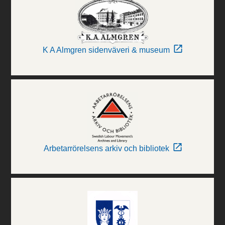
K A Almgren sidenväveri & museum
Arbetarrörelsens arkiv och bibliotek