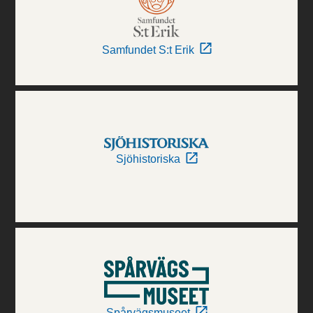
Samfundet S:t Erik
Sjöhistoriska
Spårvägsmuseet