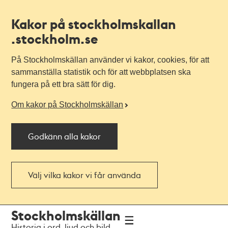
Kakor på stockholmskallan
.stockholm.se
På Stockholmskällan använder vi kakor, cookies, för att
sammanställa statistik och för att webbplatsen ska
fungera på ett bra sätt för dig.
Om kakor på Stockholmskällan
Godkänn alla kakor
Välj vilka kakor vi får använda
Till
Till
Stockholmskällan
navigationen
huvudinnehållet
Historia i ord, ljud och bild