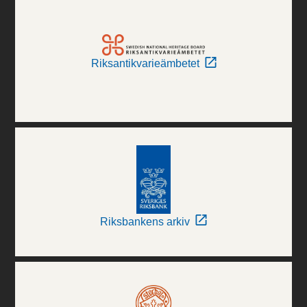
Riksantikvarieämbetet
Riksbankens arkiv