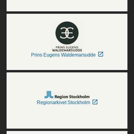
Prins Eugens Waldemarsudde
Regionarkivet Stockholm