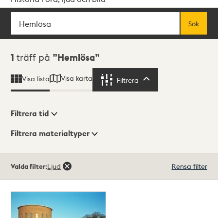
Sök
Fritextsök
Sök
Sökresultat
1
träff på
Hemlösa
Visa karta
Visa lista
Filtrera
Filtrera
Filtrera tid
Filtrera materialtyper
Visningsläge
Totalt
Valda filter:
Ljud
Rensa filter
1
träffar
Lista
Karta