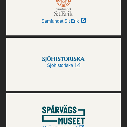
Samfundet S:t Erik
Sjöhistoriska