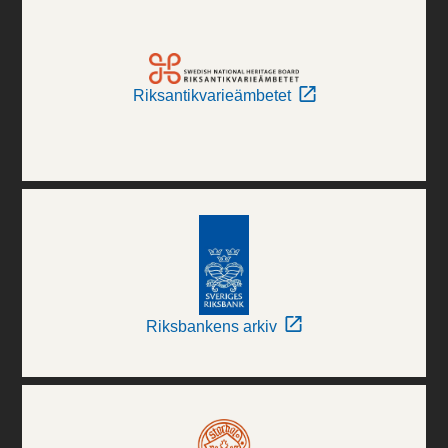
Riksantikvarieämbetet
Riksbankens arkiv