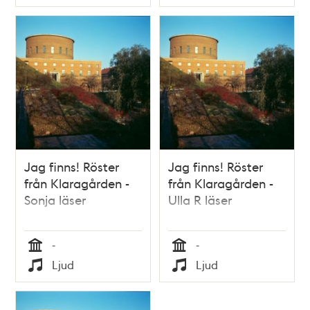
Typ
Typ
Jag finns! Röster
Jag finns! Röster
från Klaragården -
från Klaragården -
Sonja läser
Ulla R läser
-
-
Tid
Tid
Ljud
Ljud
Typ
Typ