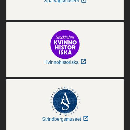
Spårvägsmuseet
Kvinnohistoriska
Strindbergsmuseet