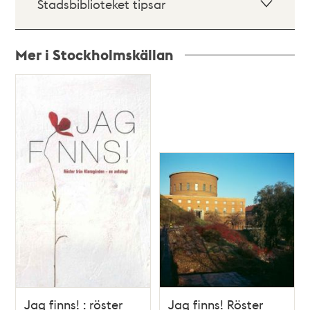
Stadsbiblioteket tipsar
Mer i Stockholmskällan
Relaterade
poster
och
teman
Jag finns! : röster
Jag finns! Röster