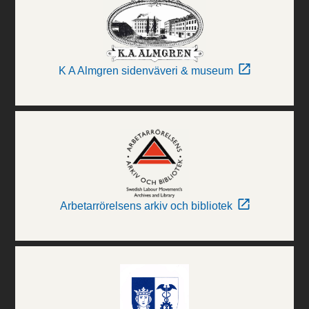
K A Almgren sidenväveri & museum
Arbetarrörelsens arkiv och bibliotek