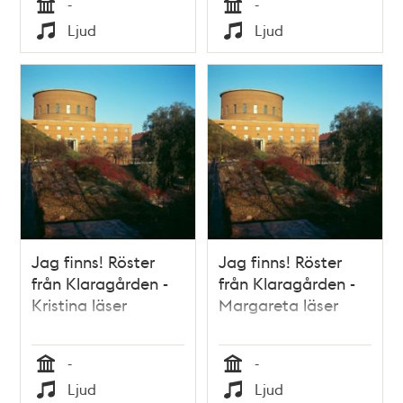
-
-
Tid
Tid
Ljud
Ljud
Typ
Typ
Jag finns! Röster
Jag finns! Röster
från Klaragården -
från Klaragården -
Kristina läser
Margareta läser
-
-
Tid
Tid
Ljud
Ljud