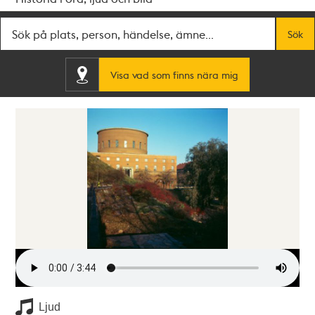
Fritextsök
Sök
Visa vad som finns nära mig
Ljud