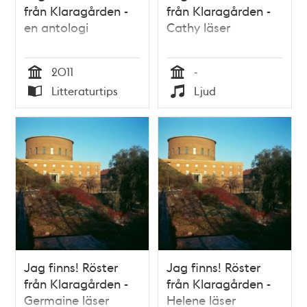
från Klaragården -
från Klaragården -
en antologi
Cathy läser
2011
-
Tid
Tid
Litteraturtips
Ljud
Typ
Typ
Jag finns! Röster
Jag finns! Röster
från Klaragården -
från Klaragården -
Germaine läser
Helene läser