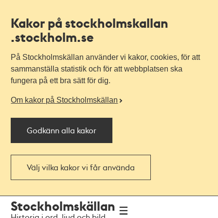
Kakor på stockholmskallan
.stockholm.se
På Stockholmskällan använder vi kakor, cookies, för att
sammanställa statistik och för att webbplatsen ska
fungera på ett bra sätt för dig.
Om kakor på Stockholmskällan
Godkänn alla kakor
Välj vilka kakor vi får använda
Till
Till
Stockholmskällan
navigationen
huvudinnehållet
Historia i ord, ljud och bild