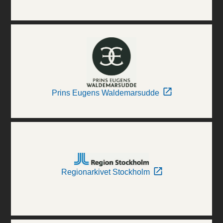
Prins Eugens Waldemarsudde
Regionarkivet Stockholm