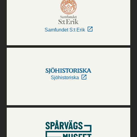
Samfundet S:t Erik
Sjöhistoriska