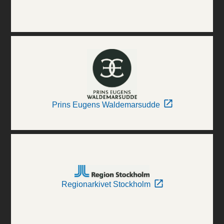
Prins Eugens Waldemarsudde
Regionarkivet Stockholm