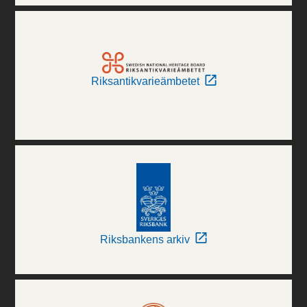
Riksantikvarieämbetet
Riksbankens arkiv