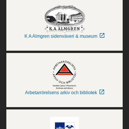
K A Almgren sidenväveri & museum
Arbetarrörelsens arkiv och bibliotek