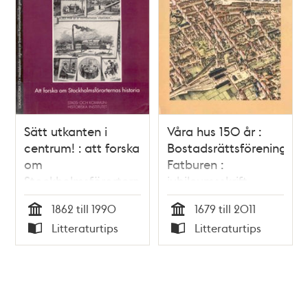
Sätt utkanten i
Våra hus 150 år :
centrum! : att forska
Bostadsrättsföreningen
om
Fatburen :
Stockholmsförorternas
jubileumsskrift
historia / Anna
1862 till 1990
1679 till 2011
Kåring Wagman
Tid
Tid
Litteraturtips
Litteraturtips
Typ
Typ