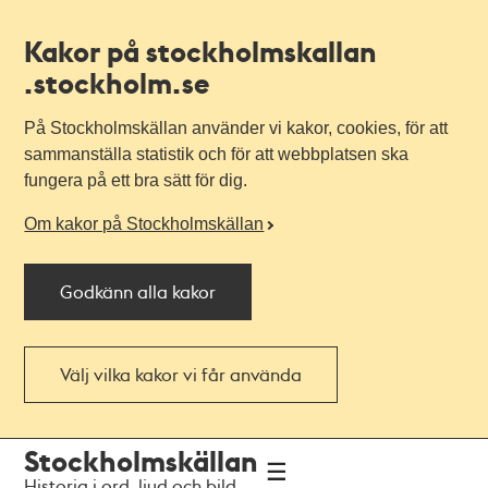
Kakor på stockholmskallan
.stockholm.se
På Stockholmskällan använder vi kakor, cookies, för att
sammanställa statistik och för att webbplatsen ska
fungera på ett bra sätt för dig.
Om kakor på Stockholmskällan
Godkänn alla kakor
Välj vilka kakor vi får använda
Till
Till
Stockholmskällan
navigationen
huvudinnehållet
Historia i ord, ljud och bild