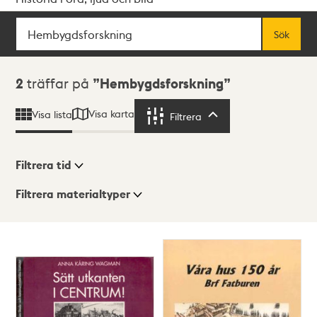
Sök
Fritextsök
Sök
Sökresultat
2
träffar på
Hembygdsforskning
Visa karta
Visa lista
Filtrera
Filtrera
Filtrera tid
Filtrera materialtyper
Visningsläge
Totalt
2
träffar
Lista
Karta