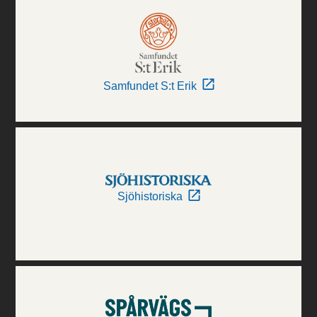
Samfundet S:t Erik
Sjöhistoriska