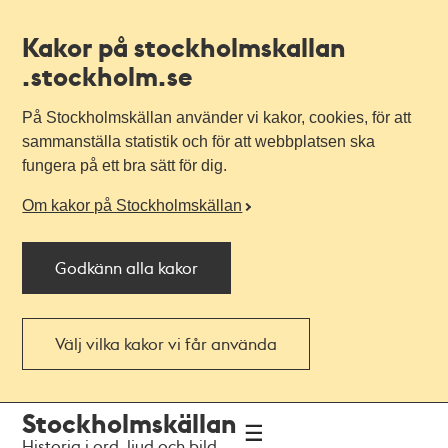
Kakor på stockholmskallan
.stockholm.se
På Stockholmskällan använder vi kakor, cookies, för att
sammanställa statistik och för att webbplatsen ska
fungera på ett bra sätt för dig.
Om kakor på Stockholmskällan
Godkänn alla kakor
Välj vilka kakor vi får använda
Till
Till
Stockholmskällan
navigationen
huvudinnehållet
Historia i ord, ljud och bild