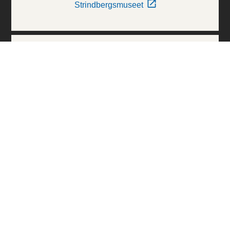
Strindbergsmuseet
Thielska Galleriet
Världskulturmuseerna