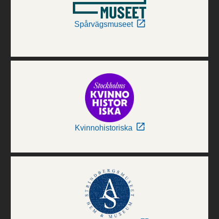
Spårvägsmuseet
Kvinnohistoriska