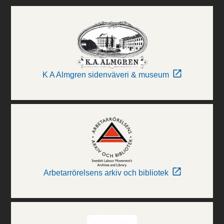
K A Almgren sidenväveri & museum
Arbetarrörelsens arkiv och bibliotek