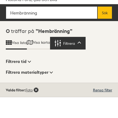
Sök
Fritextsök
Sök
Sökresultat
0
träffar på
Hembränning
Visa karta
Visa lista
Filtrera
Filtrera
Filtrera tid
Filtrera materialtyper
Visningsläge
Totalt
Valda filter:
Foto
Rensa filter
0
träffar
Lista
Karta