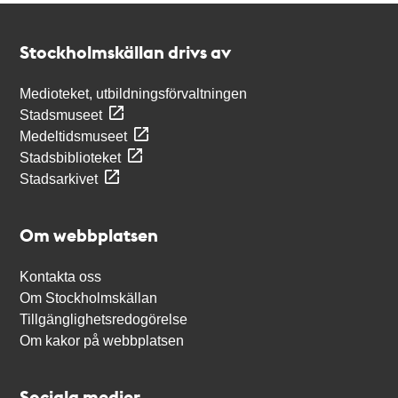
Kontakt
Stockholmskällan
Stockholmskällan drivs av
Medioteket, utbildningsförvaltningen
Stadsmuseet
Medeltidsmuseet
Stadsbiblioteket
Stadsarkivet
Om webbplatsen
Kontakta oss
Om Stockholmskällan
Tillgänglighetsredogörelse
Om kakor på webbplatsen
Sociala medier