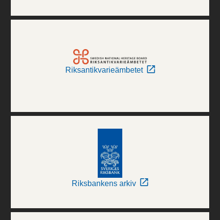
Riksantikvarieämbetet
Riksbankens arkiv