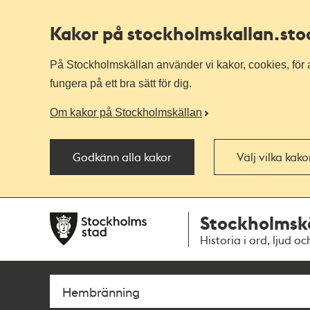
Kakor på stockholmskallan
.st
På Stockholmskällan använder vi kakor, cookies, för a
fungera på ett bra sätt för dig.
Om kakor på Stockholmskällan
Godkänn alla kakor
Välj vilka kak
Till
Till
Stockholmsk
navigationen
huvudinnehållet
Historia i ord, ljud oc
Sök
Fritextsök