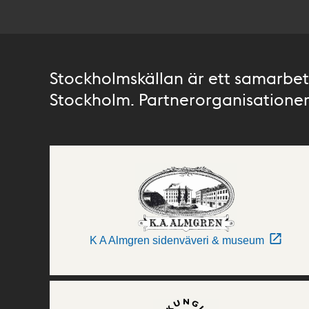
Stockholmskällan är ett samarbete
Stockholm. Partnerorganisationer 
K A Almgren sidenväveri & museum