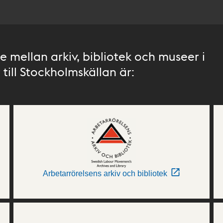
 mellan arkiv, bibliotek och museer i
till Stockholmskällan är:
Arbetarrörelsens arkiv och bibliotek