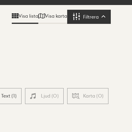
Visa karta
Visa lista
Filtrera
Filtrera
Text
(
1
)
Ljud
(
0
)
Karta
(
0
)