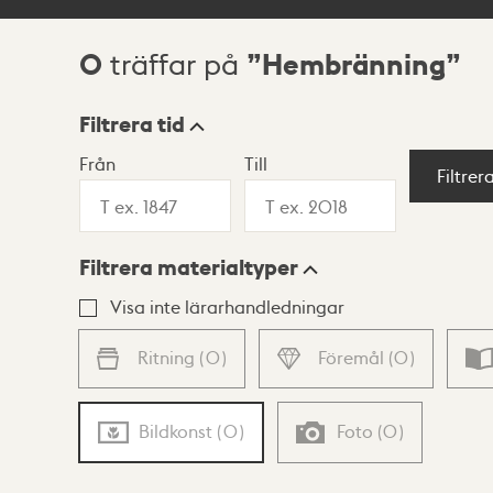
0
Hembränning
träffar på
Sökresultat
Filtrera tid
Från
Till
Visningsläge
Filtrer
Filtrera materialtyper
Lista
Karta
Visa inte lärarhandledningar
Ritning
(
0
)
Föremål
(
0
)
Bildkonst
(
0
)
Foto
(
0
)