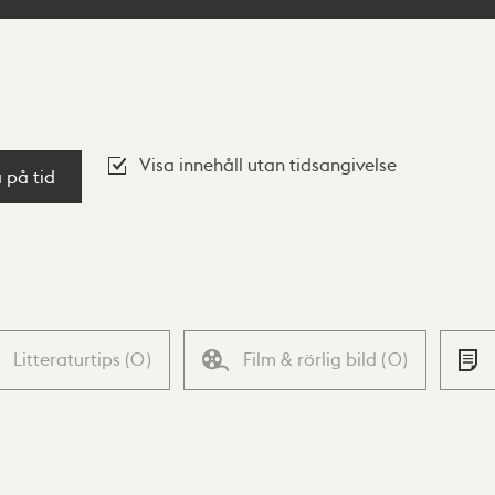
Visa innehåll utan tidsangivelse
a på tid
Litteraturtips
(
0
)
Film & rörlig bild
(
0
)