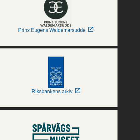
Prins Eugens Waldemarsudde
Riksbankens arkiv