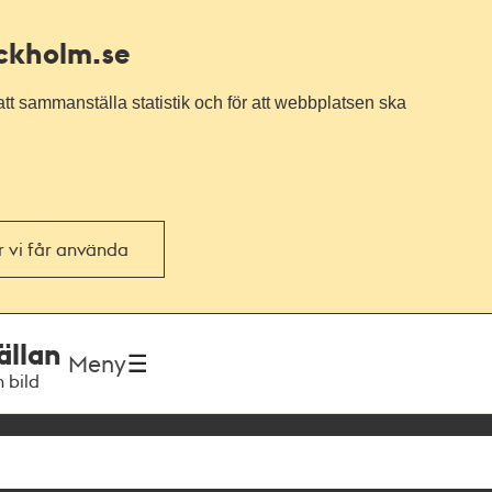
ockholm.se
tt sammanställa statistik och för att webbplatsen ska
or vi får använda
ällan
Meny
h bild