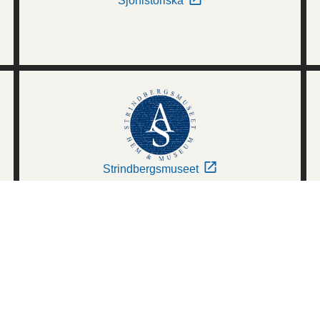
Sjöhistoriska
Strindbergsmuseet