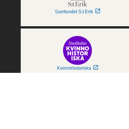
Samfundet S:t Erik
Kvinnohistoriska
Världskulturmuseerna