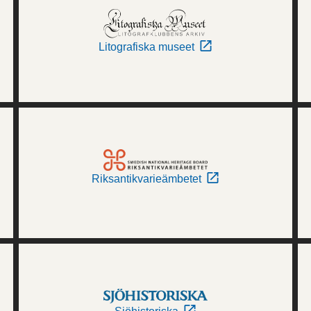
Litografiska museet
Riksantikvarieämbetet