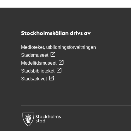
Kontakt
Stockholmskällan
Stockholmskällan drivs av
Medioteket, utbildningsförvaltningen
Stadsmuseet
Medeltidsmuseet
Stadsbiblioteket
Stadsarkivet