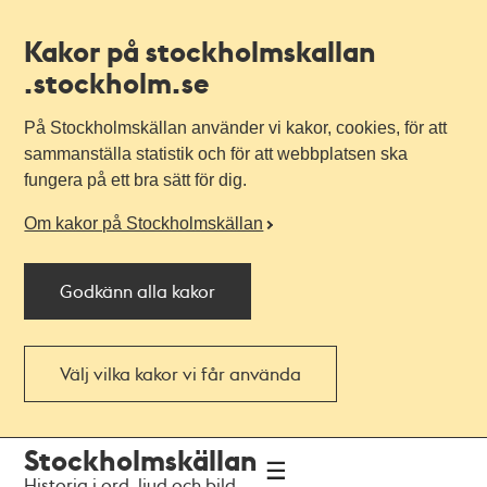
Kakor på stockholmskallan
.stockholm.se
På Stockholmskällan använder vi kakor, cookies, för att
sammanställa statistik och för att webbplatsen ska
fungera på ett bra sätt för dig.
Om kakor på Stockholmskällan
Godkänn alla kakor
Välj vilka kakor vi får använda
Till
Till
Stockholmskällan
navigationen
huvudinnehållet
Historia i ord, ljud och bild