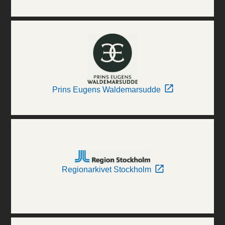
Prins Eugens Waldemarsudde
Regionarkivet Stockholm