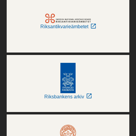
Riksantikvarieämbetet
Riksbankens arkiv