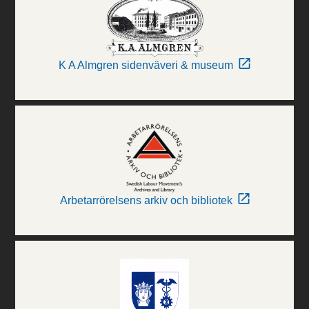
K A Almgren sidenväveri & museum
Arbetarrörelsens arkiv och bibliotek