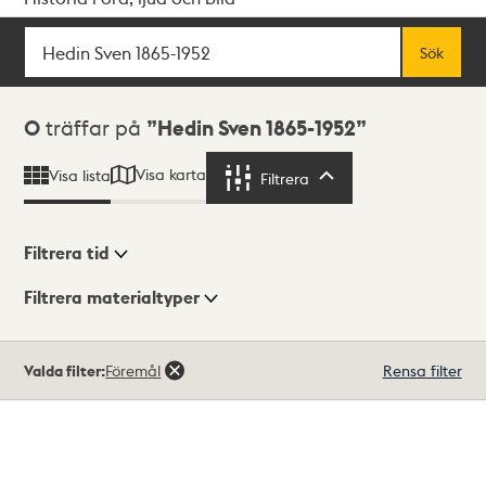
Sök
Fritextsök
Sök
Sökresultat
0
träffar på
Hedin Sven 1865-1952
Visa karta
Visa lista
Filtrera
Filtrera
Filtrera tid
Filtrera materialtyper
Visningsläge
Totalt
Valda filter:
Föremål
Rensa filter
0
träffar
Lista
Karta