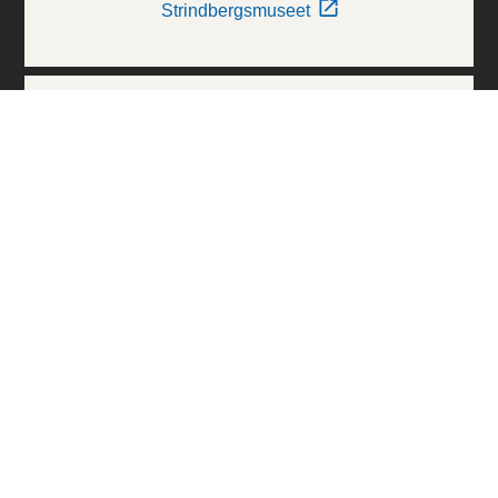
Strindbergsmuseet
Thielska Galleriet
Världskulturmuseerna