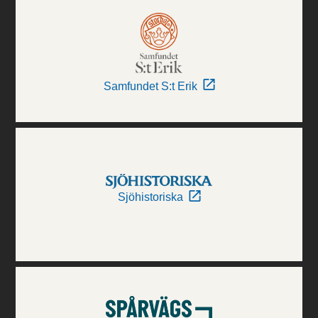
Samfundet S:t Erik
Sjöhistoriska