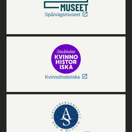
Spårvägsmuseet
Kvinnohistoriska