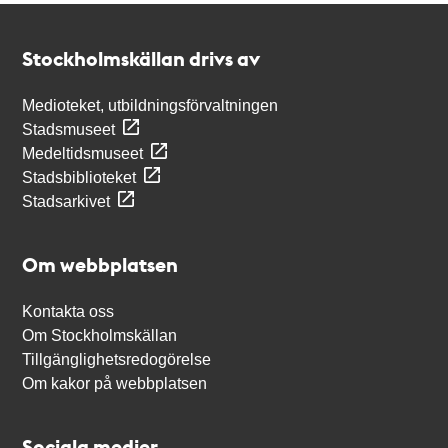
Kontakt
Stockholmskällan
Stockholmskällan drivs av
Medioteket, utbildningsförvaltningen
Stadsmuseet
Medeltidsmuseet
Stadsbiblioteket
Stadsarkivet
Om webbplatsen
Kontakta oss
Om Stockholmskällan
Tillgänglighetsredogörelse
Om kakor på webbplatsen
Sociala medier