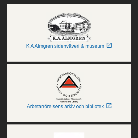
K A Almgren sidenväveri & museum
Arbetarrörelsens arkiv och bibliotek