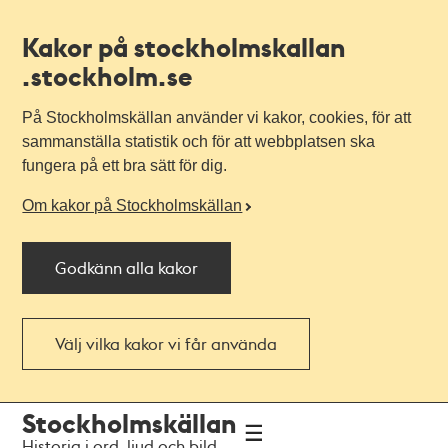
Kakor på stockholmskallan
.stockholm.se
På Stockholmskällan använder vi kakor, cookies, för att
sammanställa statistik och för att webbplatsen ska
fungera på ett bra sätt för dig.
Om kakor på Stockholmskällan
Godkänn alla kakor
Välj vilka kakor vi får använda
Till
Till
Stockholmskällan
navigationen
huvudinnehållet
Historia i ord, ljud och bild