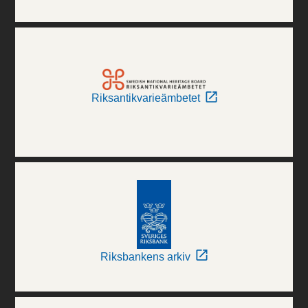
Riksantikvarieämbetet
Riksbankens arkiv