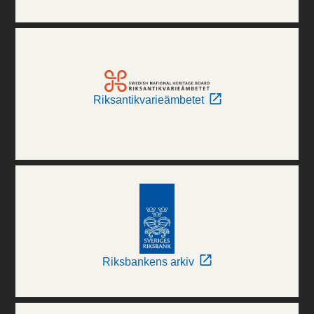
Riksantikvarieämbetet
Riksbankens arkiv