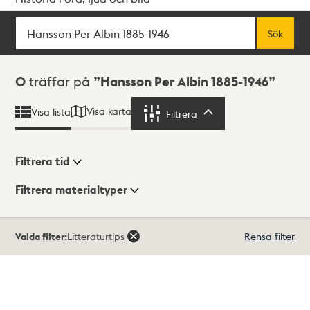
Sök
Fritextsök
Sök
Sökresultat
0
träffar på
Hansson Per Albin 1885-1946
Visa karta
Visa lista
Filtrera
Filtrera
Filtrera tid
Filtrera materialtyper
Visningsläge
Totalt
Valda filter:
Litteraturtips
Rensa filter
0
träffar
Lista
Karta