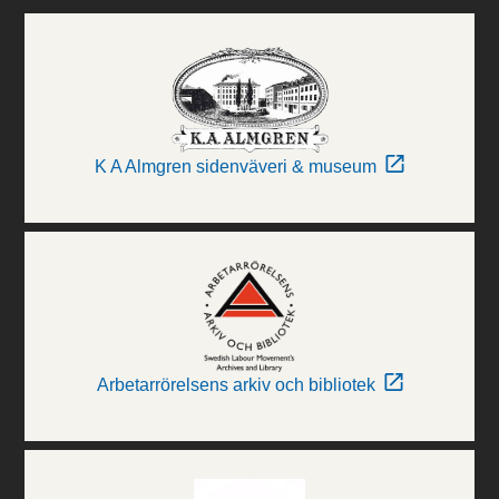
K A Almgren sidenväveri & museum
Arbetarrörelsens arkiv och bibliotek