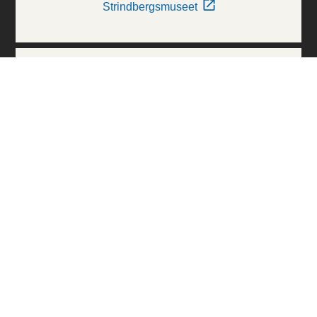
Strindbergsmuseet
Thielska Galleriet
Världskulturmuseerna