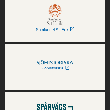
Samfundet S:t Erik
Sjöhistoriska