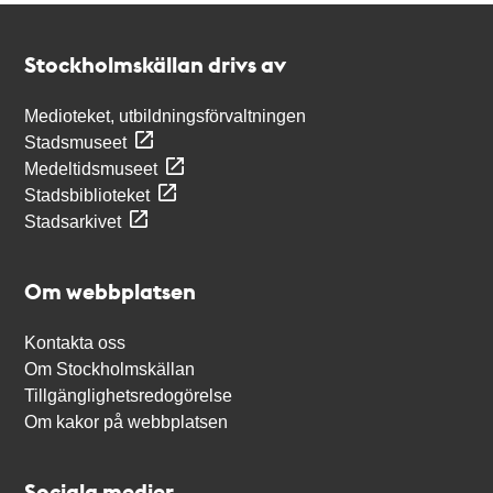
Kontakt
Stockholmskällan
Stockholmskällan drivs av
Medioteket, utbildningsförvaltningen
Stadsmuseet
Medeltidsmuseet
Stadsbiblioteket
Stadsarkivet
Om webbplatsen
Kontakta oss
Om Stockholmskällan
Tillgänglighetsredogörelse
Om kakor på webbplatsen
Sociala medier