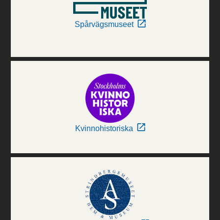
Spårvägsmuseet
Kvinnohistoriska