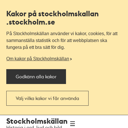
Kakor på stockholmskallan
.stockholm.se
På Stockholmskällan använder vi kakor, cookies, för att
sammanställa statistik och för att webbplatsen ska
fungera på ett bra sätt för dig.
Om kakor på Stockholmskällan
Godkänn alla kakor
Välj vilka kakor vi får använda
Till
Till
Stockholmskällan
navigationen
huvudinnehållet
Historia i ord, ljud och bild