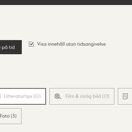
Visa innehåll utan tidsangivelse
a på tid
Litteraturtips
(
0
)
Film & rörlig bild
(
0
)
Foto
(
3
)