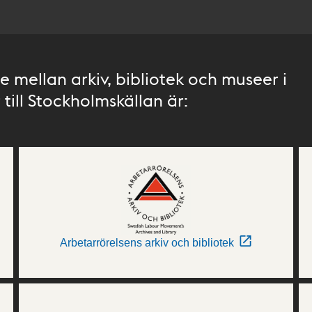
 mellan arkiv, bibliotek och museer i
till Stockholmskällan är:
Arbetarrörelsens arkiv och bibliotek