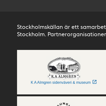
Stockholmskällan är ett samarbete
Stockholm. Partnerorganisationer 
K A Almgren sidenväveri & museum