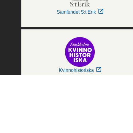
Samfundet S:t Erik
Kvinnohistoriska
Världskulturmuseerna