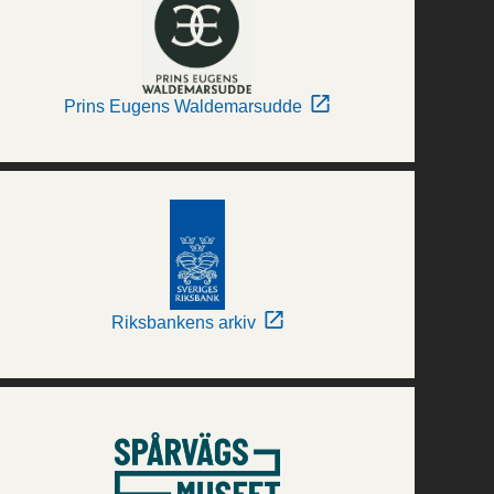
Prins Eugens Waldemarsudde
Riksbankens arkiv