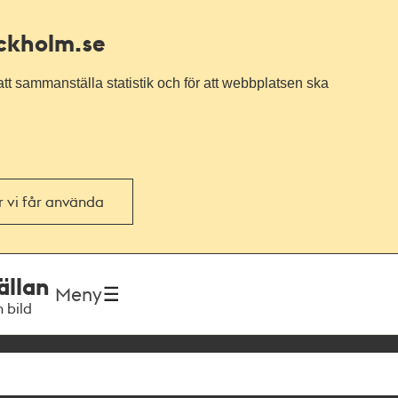
ockholm.se
tt sammanställa statistik och för att webbplatsen ska
or vi får använda
ällan
Meny
h bild