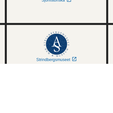
Sjöhistoriska
Strindbergsmuseet