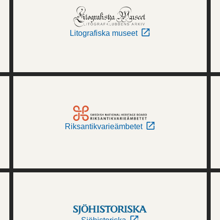
Litografiska museet
Riksantikvarieämbetet