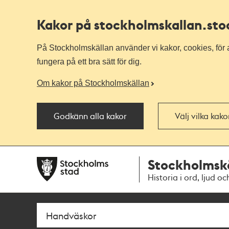
Kakor på stockholmskallan
.st
På Stockholmskällan använder vi kakor, cookies, för a
fungera på ett bra sätt för dig.
Om kakor på Stockholmskällan
Godkänn alla kakor
Välj vilka kak
Till
Till
Stockholmsk
navigationen
huvudinnehållet
Historia i ord, ljud oc
Sök
Fritextsök