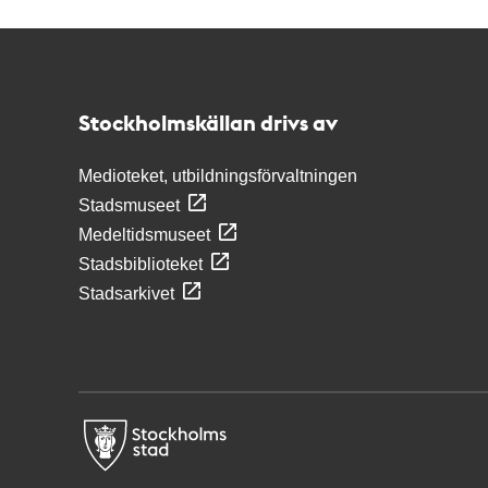
Kontakt
Stockholmskällan
Stockholmskällan drivs av
Medioteket, utbildningsförvaltningen
Stadsmuseet
Medeltidsmuseet
Stadsbiblioteket
Stadsarkivet