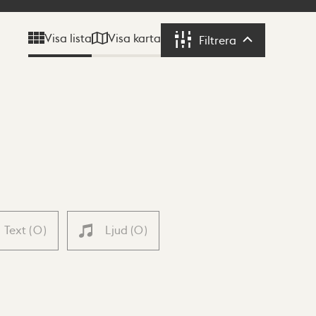
Visa karta
Visa lista
Filtrera
Filtrera
Text
(
0
)
Ljud
(
0
)