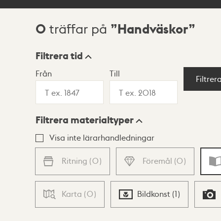
0
Handväskor
träffar på
Sökresultat
Filtrera tid
Från
Till
Visningsläge
Filtrer
Filtrera materialtyper
Lista
Karta
Visa inte lärarhandledningar
Ritning
(
0
)
Föremål
(
0
)
Karta
(
0
)
Bildkonst
(
1
)