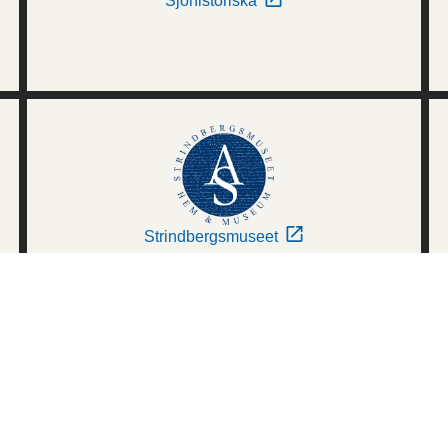
Sjöhistoriska
Strindbergsmuseet