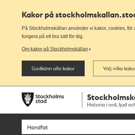
Kakor på stockholmskallan
.st
På Stockholmskällan använder vi kakor, cookies, för a
fungera på ett bra sätt för dig.
Om kakor på Stockholmskällan
Godkänn alla kakor
Välj vilka kak
Till
Till
Stockholmsk
navigationen
huvudinnehållet
Historia i ord, ljud oc
Sök
Fritextsök