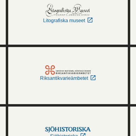
Litografiska museet
Riksantikvarieämbetet