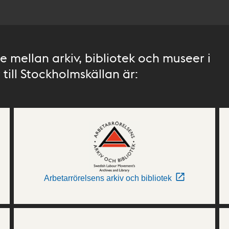
 mellan arkiv, bibliotek och museer i
till Stockholmskällan är:
Arbetarrörelsens arkiv och bibliotek