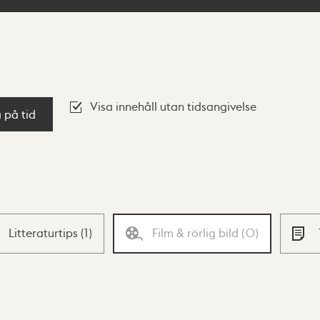
Visa innehåll utan tidsangivelse
a på tid
Litteraturtips
(
1
)
Film & rörlig bild
(
0
)