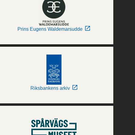
Prins Eugens Waldemarsudde
Riksbankens arkiv