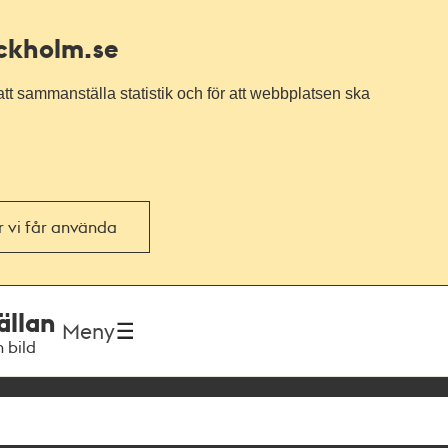
ockholm.se
tt sammanställa statistik och för att webbplatsen ska
or vi får använda
ällan
Meny
h bild