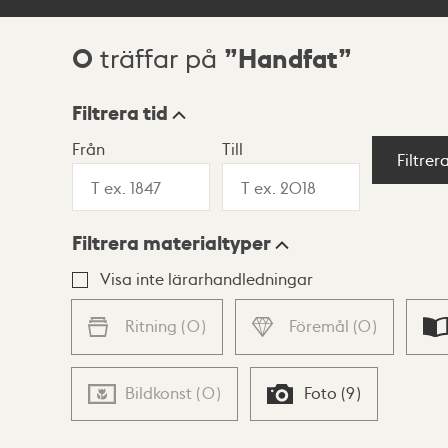
0
Handfat
träffar på
Sökresultat
Filtrera tid
Från
Till
Visningsläge
Filtrer
Filtrera materialtyper
Lista
Karta
Visa inte lärarhandledningar
Ritning
(
0
)
Föremål
(
0
)
Bildkonst
(
0
)
Foto
(
9
)