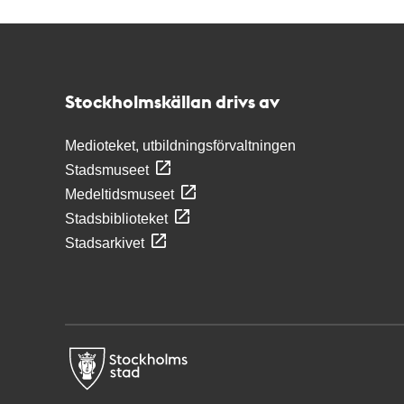
Kontakt
Stockholmskällan
Stockholmskällan drivs av
Medioteket, utbildningsförvaltningen
Stadsmuseet
Medeltidsmuseet
Stadsbiblioteket
Stadsarkivet