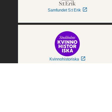
Samfundet S:t Erik
Kvinnohistoriska
Världskulturmuseerna