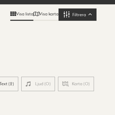
Visa karta
Visa lista
Filtrera
Filtrera
Text
(
2
)
Ljud
(
0
)
Karta
(
0
)