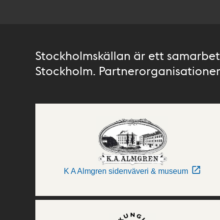
Stockholmskällan är ett samarbete
Stockholm. Partnerorganisationer 
K A Almgren sidenväveri & museum