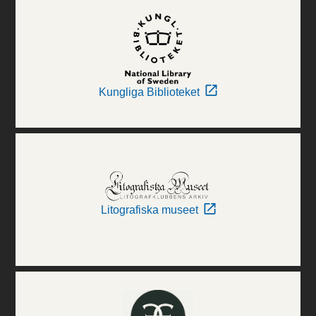
Kungliga Biblioteket
Litografiska museet