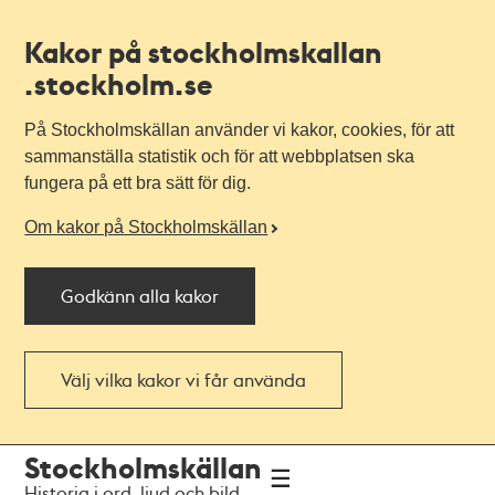
Kakor på stockholmskallan
.stockholm.se
På Stockholmskällan använder vi kakor, cookies, för att
sammanställa statistik och för att webbplatsen ska
fungera på ett bra sätt för dig.
Om kakor på Stockholmskällan
Godkänn alla kakor
Välj vilka kakor vi får använda
Till
Till
Stockholmskällan
navigationen
huvudinnehållet
Historia i ord, ljud och bild