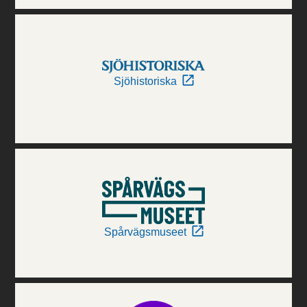
Sjöhistoriska
Spårvägsmuseet