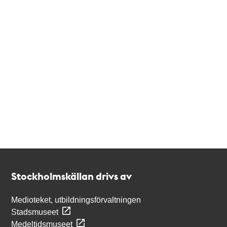
Kontakt
Stockholmskällan
Stockholmskällan drivs av
Medioteket, utbildningsförvaltningen
Stadsmuseet
Medeltidsmuseet