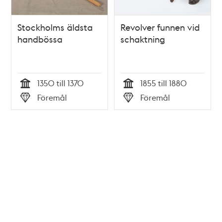
Stockholms äldsta
Revolver funnen vid
handbössa
schaktning
1350 till 1370
1855 till 1880
Tid
Tid
Föremål
Föremål
Typ
Typ