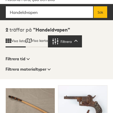
Sök
Fritextsök
Sök
Sökresultat
2
träffar på
Handeldvapen
Visa karta
Visa lista
Filtrera
Filtrera
Filtrera tid
Filtrera materialtyper
Visningsläge
Totalt
2
träffar
Lista
Karta