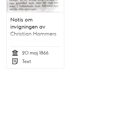
Notis om
invigningen av
Christian Hammers
konstsamlingar i
Söndags-Nisse –
20 maj 1866
Illustreradt
Tid
Text
Veckoblad för
Typ
Skämt, Humor och
Satir, nr 20, den 20
maj 1866