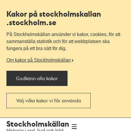
Kakor på stockholmskallan
.stockholm.se
På Stockholmskällan använder vi kakor, cookies, för att
sammanställa statistik och för att webbplatsen ska
fungera på ett bra sätt för dig.
Om kakor på Stockholmskällan
Godkänn alla kakor
Välj vilka kakor vi får använda
Till
Till
Stockholmskällan
navigationen
huvudinnehållet
Historia i ord, ljud och bild