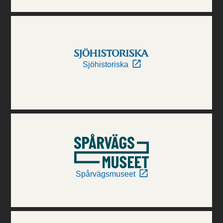
Sjöhistoriska
Spårvägsmuseet