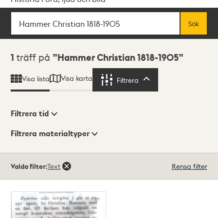
Sök
Fritextsök
Sök
Sökresultat
1
träff på
Hammer Christian 1818-1905
Visa karta
Visa lista
Filtrera
Filtrera
Filtrera tid
Filtrera materialtyper
Visningsläge
Totalt
Valda filter:
Text
Rensa filter
1
träffar
Lista
Karta