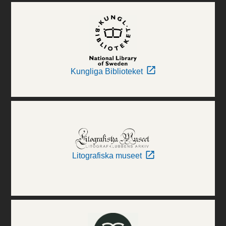
Kungliga Biblioteket
Litografiska museet