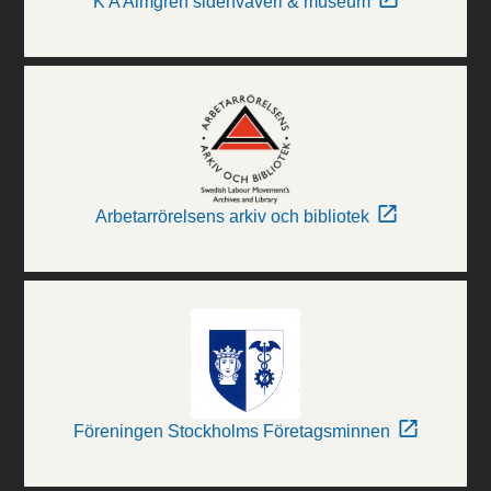
K A Almgren sidenväveri & museum
Arbetarrörelsens arkiv och bibliotek
Föreningen Stockholms Företagsminnen