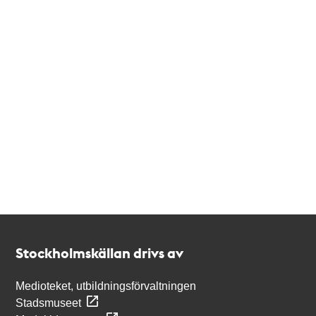
Kontakt
Stockholmskällan
Stockholmskällan drivs av
Medioteket, utbildningsförvaltningen
Stadsmuseet