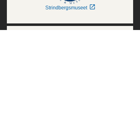
Strindbergsmuseet
Thielska Galleriet
Världskulturmuseerna