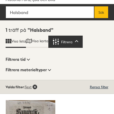
Sök
Fritextsök
Sök
Sökresultat
1
träff på
Halsband
Visa karta
Visa lista
Filtrera
Filtrera
Filtrera tid
Filtrera materialtyper
Visningsläge
Totalt
Valda filter:
Text
Rensa filter
1
träffar
Lista
Karta