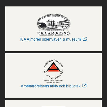
K A Almgren sidenväveri & museum
Arbetarrörelsens arkiv och bibliotek