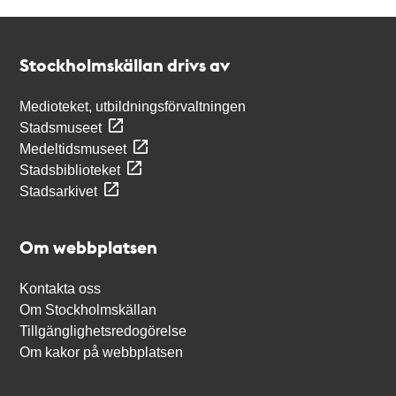
Kontakt
Stockholmskällan
Stockholmskällan drivs av
Medioteket, utbildningsförvaltningen
Stadsmuseet
Medeltidsmuseet
Stadsbiblioteket
Stadsarkivet
Om webbplatsen
Kontakta oss
Om Stockholmskällan
Tillgänglighetsredogörelse
Om kakor på webbplatsen