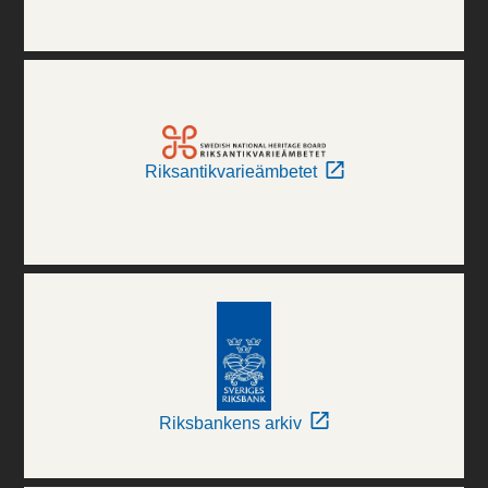
Riksantikvarieämbetet
Riksbankens arkiv