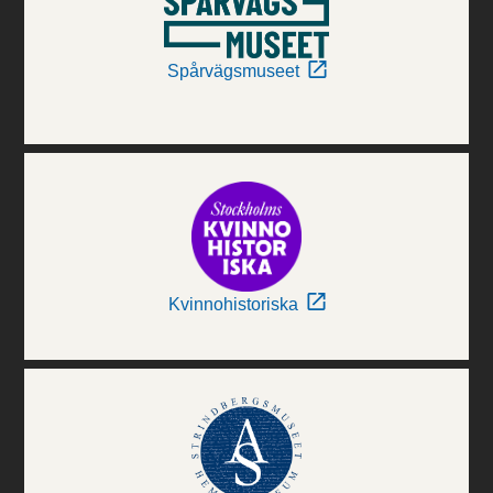
Spårvägsmuseet
Kvinnohistoriska