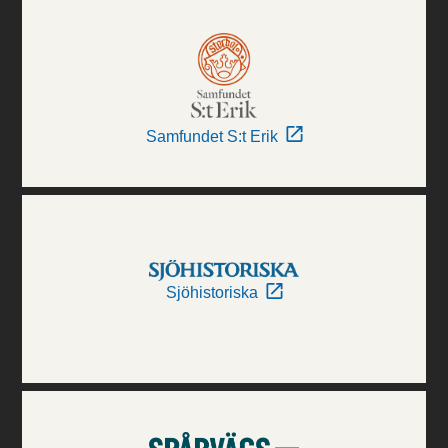
Samfundet S:t Erik
Sjöhistoriska