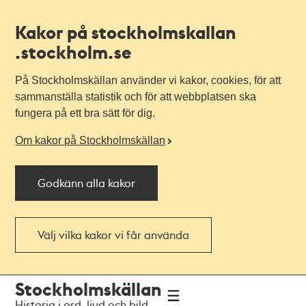
Kakor på stockholmskallan
.stockholm.se
På Stockholmskällan använder vi kakor, cookies, för att
sammanställa statistik och för att webbplatsen ska
fungera på ett bra sätt för dig.
Om kakor på Stockholmskällan
Godkänn alla kakor
Välj vilka kakor vi får använda
Till
Till
Stockholmskällan
navigationen
huvudinnehållet
Historia i ord, ljud och bild