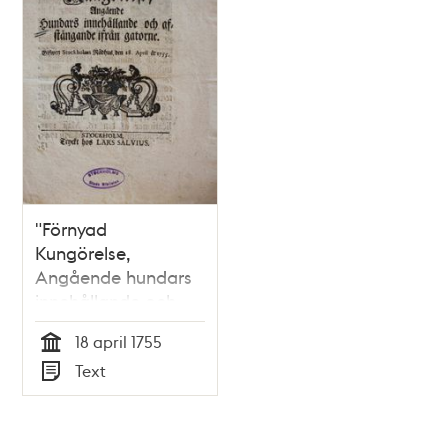
"Förnyad
Kungörelse,
Angående hundars
innehållande och
afstängande från
18 april 1755
gatorne" 1755
Tid
Text
Typ