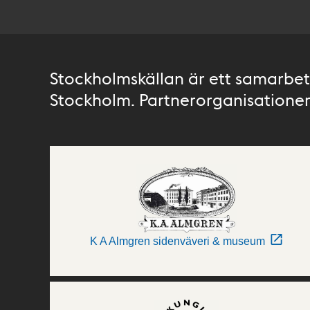
Stockholmskällan är ett samarbete
Stockholm. Partnerorganisationer 
K A Almgren sidenväveri & museum