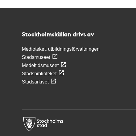
Kontakt
Stockholmskällan
Stockholmskällan drivs av
Medioteket, utbildningsförvaltningen
Stadsmuseet
Medeltidsmuseet
Stadsbiblioteket
Stadsarkivet