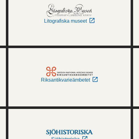
Litografiska museet
Riksantikvarieämbetet