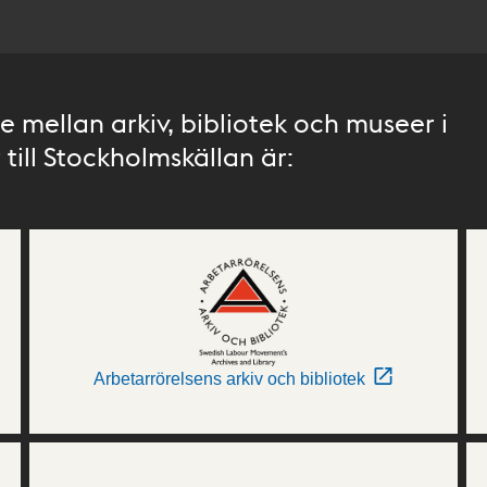
 mellan arkiv, bibliotek och museer i
till Stockholmskällan är:
Arbetarrörelsens arkiv och bibliotek