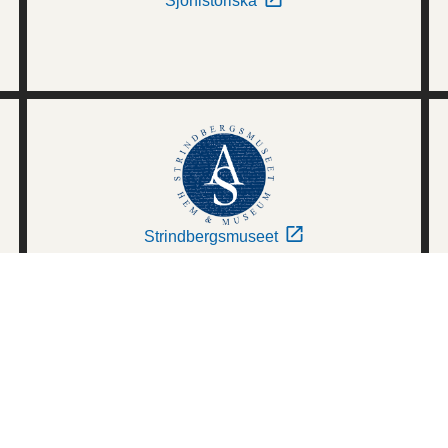
Sjöhistoriska
Strindbergsmuseet