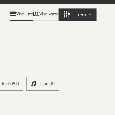
Visa karta
Visa lista
Filtrera
Filtrera
Text
(
20
)
Ljud
(
2
)