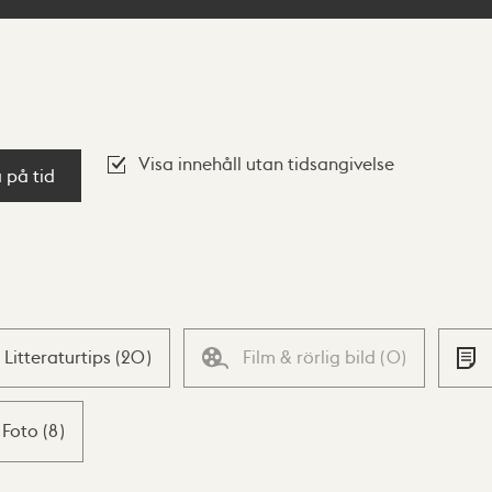
Visa innehåll utan tidsangivelse
a på tid
Litteraturtips
(
20
)
Film & rörlig bild
(
0
)
Foto
(
8
)