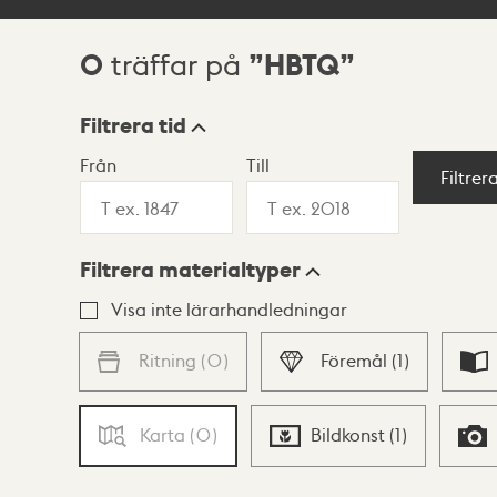
0
HBTQ
träffar på
Sökresultat
Filtrera tid
Från
Till
Visningsläge
Filtrer
Filtrera materialtyper
Lista
Karta
Visa inte lärarhandledningar
Ritning
(
0
)
Föremål
(
1
)
Karta
(
0
)
Bildkonst
(
1
)