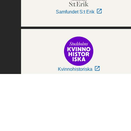
Samfundet S:t Erik
Kvinnohistoriska
Världskulturmuseerna