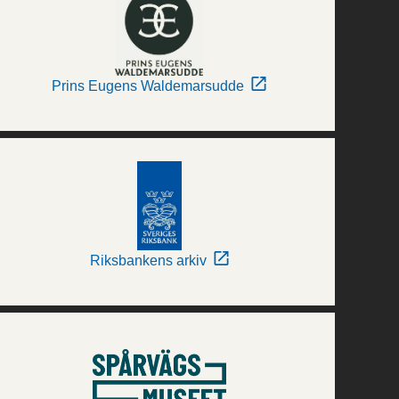
Prins Eugens Waldemarsudde
Riksbankens arkiv