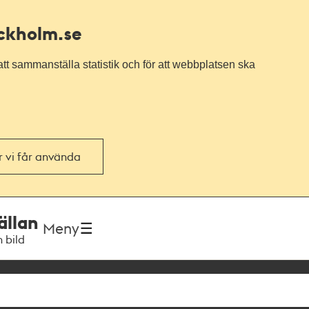
ockholm.se
tt sammanställa statistik och för att webbplatsen ska
or vi får använda
ällan
Meny
h bild