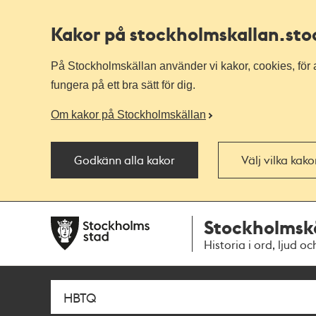
Kakor på stockholmskallan
.st
På Stockholmskällan använder vi kakor, cookies, för a
fungera på ett bra sätt för dig.
Om kakor på Stockholmskällan
Godkänn alla kakor
Välj vilka kak
Till
Till
Stockholmsk
navigationen
huvudinnehållet
Historia i ord, ljud oc
Sök
Fritextsök