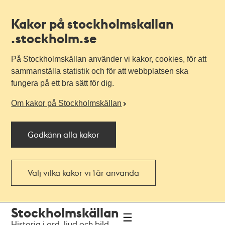
Kakor på stockholmskallan
.stockholm.se
På Stockholmskällan använder vi kakor, cookies, för att
sammanställa statistik och för att webbplatsen ska
fungera på ett bra sätt för dig.
Om kakor på Stockholmskällan
Godkänn alla kakor
Välj vilka kakor vi får använda
Till
Till
Stockholmskällan
navigationen
huvudinnehållet
Historia i ord, ljud och bild