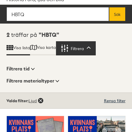
Sök
Fritextsök
Sök
Sökresultat
2
träffar på
HBTQ
Visa karta
Visa lista
Filtrera
Filtrera
Filtrera tid
Filtrera materialtyper
Visningsläge
Totalt
Valda filter:
Ljud
Rensa filter
2
träffar
Lista
Karta