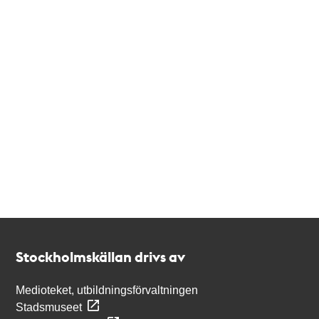
Kontakt
Stockholmskällan
Stockholmskällan drivs av
Medioteket, utbildningsförvaltningen
Stadsmuseet