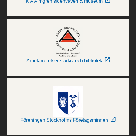
K A Almgren sidenväveri & museum
Arbetarrörelsens arkiv och bibliotek
Föreningen Stockholms Företagsminnen