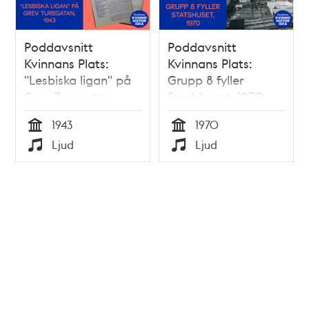
Poddavsnitt
Poddavsnitt
Kvinnans Plats:
Kvinnans Plats:
"Lesbiska ligan" på
Grupp 8 fyller
Grev Turegatan,
Stadshuset, 1970
1943
1943
1970
Tid
Tid
Ljud
Ljud
Typ
Typ