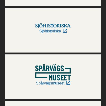
Sjöhistoriska
Spårvägsmuseet