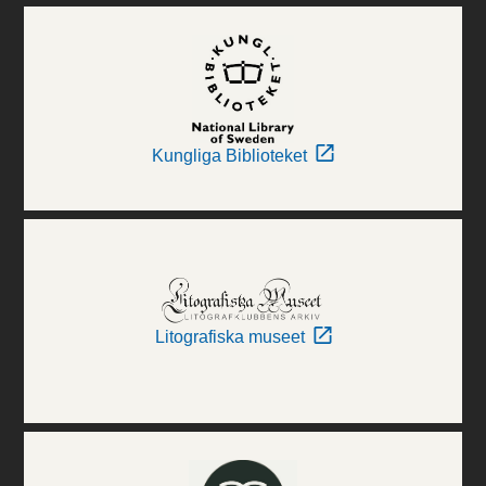
Kungliga Biblioteket
Litografiska museet