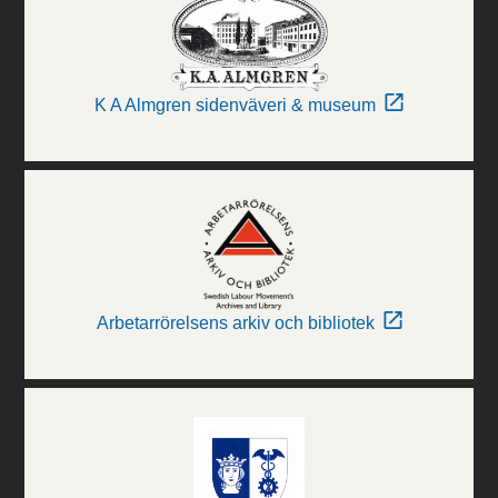
K A Almgren sidenväveri & museum
Arbetarrörelsens arkiv och bibliotek