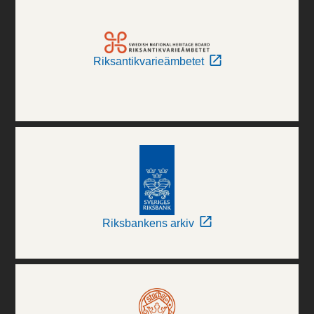
Riksantikvarieämbetet
Riksbankens arkiv