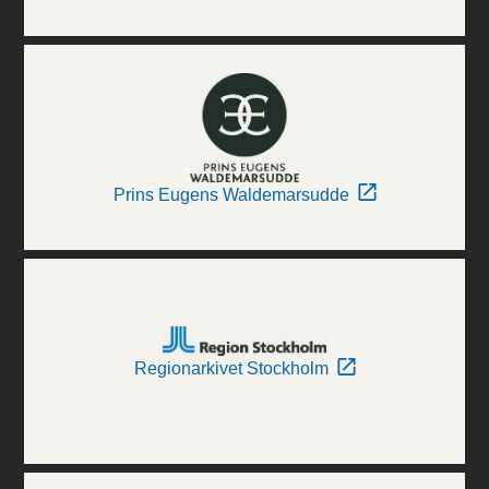
Prins Eugens Waldemarsudde
Regionarkivet Stockholm