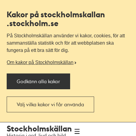
Kakor på stockholmskallan
.stockholm.se
På Stockholmskällan använder vi kakor, cookies, för att
sammanställa statistik och för att webbplatsen ska
fungera på ett bra sätt för dig.
Om kakor på Stockholmskällan
Godkänn alla kakor
Välj vilka kakor vi får använda
Till
Till
Stockholmskällan
navigationen
huvudinnehållet
Historia i ord, ljud och bild