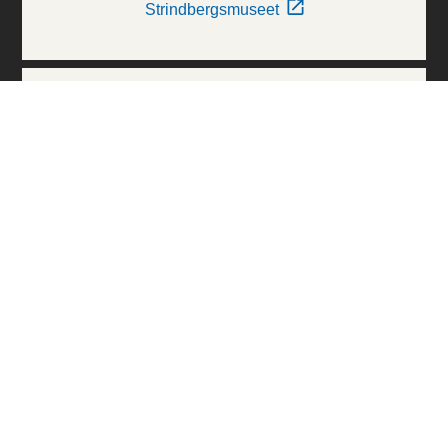
Strindbergsmuseet
Thielska Galleriet
Världskulturmuseerna