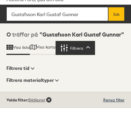
Sök
Fritextsök
Sök
Sökresultat
0
träffar på
Gustafsson Karl Gustaf Gunnar
Visa karta
Visa lista
Filtrera
Filtrera
Filtrera tid
Filtrera materialtyper
Visningsläge
Totalt
Valda filter:
Bildkonst
Rensa filter
0
träffar
Lista
Karta