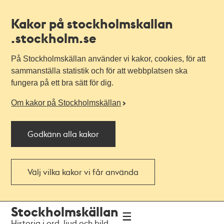
Kakor på stockholmskallan
.stockholm.se
På Stockholmskällan använder vi kakor, cookies, för att
sammanställa statistik och för att webbplatsen ska
fungera på ett bra sätt för dig.
Om kakor på Stockholmskällan
Godkänn alla kakor
Välj vilka kakor vi får använda
Till
Till
Stockholmskällan
navigationen
huvudinnehållet
Historia i ord, ljud och bild