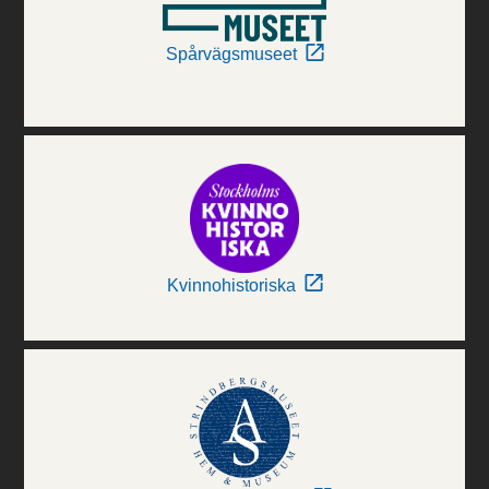
Spårvägsmuseet
Kvinnohistoriska