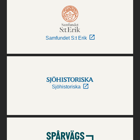
Samfundet S:t Erik
Sjöhistoriska