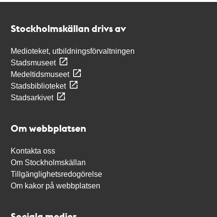
Kontakt
Stockholmskällan
Stockholmskällan drivs av
Medioteket, utbildningsförvaltningen
Stadsmuseet
Medeltidsmuseet
Stadsbiblioteket
Stadsarkivet
Om webbplatsen
Kontakta oss
Om Stockholmskällan
Tillgänglighetsredogörelse
Om kakor på webbplatsen
Sociala medier