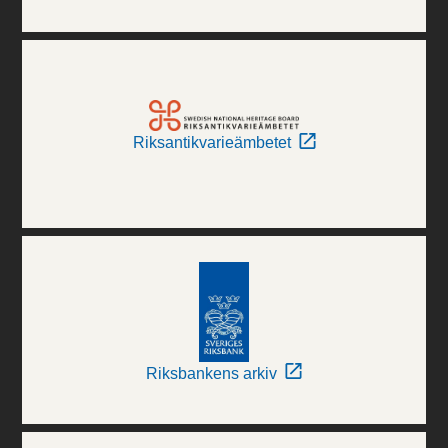
Riksantikvarieämbetet
Riksbankens arkiv