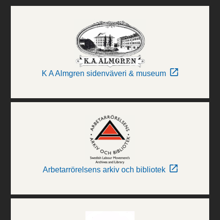
K A Almgren sidenväveri & museum
Arbetarrörelsens arkiv och bibliotek