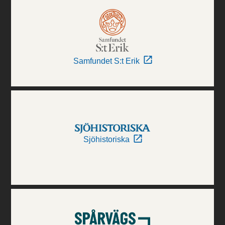
Samfundet S:t Erik
Sjöhistoriska