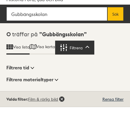
Sök
Fritextsök
Sök
Sökresultat
0
träffar på
Gubbängsskolan
Visa karta
Visa lista
Filtrera
Filtrera
Filtrera tid
Filtrera materialtyper
Visningsläge
Totalt
Valda filter:
Film & rörlig bild
Rensa filter
0
träffar
Lista
Karta