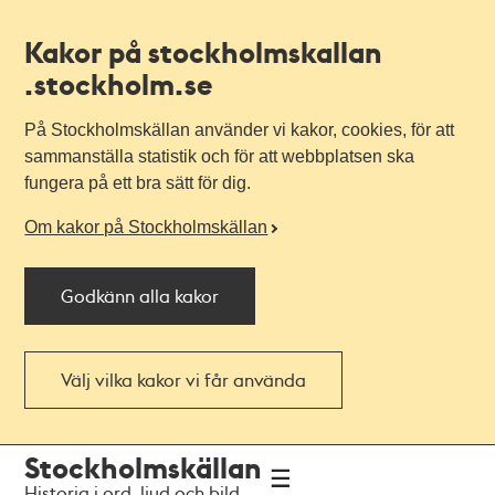
Kakor på stockholmskallan
.stockholm.se
På Stockholmskällan använder vi kakor, cookies, för att
sammanställa statistik och för att webbplatsen ska
fungera på ett bra sätt för dig.
Om kakor på Stockholmskällan
Godkänn alla kakor
Välj vilka kakor vi får använda
Till
Till
Stockholmskällan
navigationen
huvudinnehållet
Historia i ord, ljud och bild