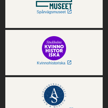
Spårvägsmuseet
Kvinnohistoriska