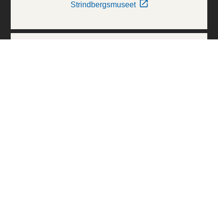
Strindbergsmuseet
Thielska Galleriet
Världskulturmuseerna