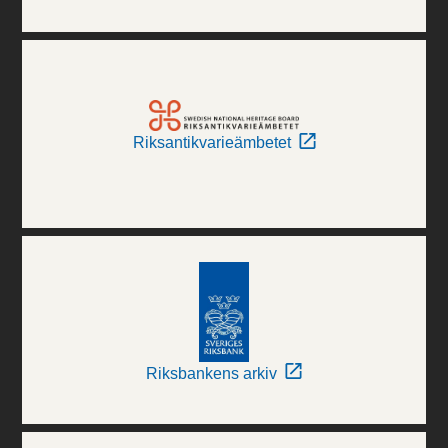
Riksantikvarieämbetet
Riksbankens arkiv