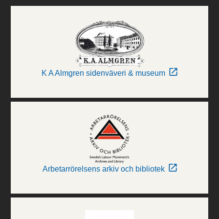
K A Almgren sidenväveri & museum
Arbetarrörelsens arkiv och bibliotek