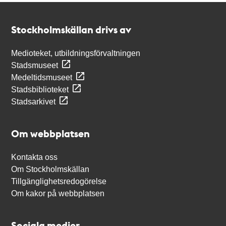
Kontakt
Stockholmskällan
Stockholmskällan drivs av
Medioteket, utbildningsförvaltningen
Stadsmuseet
Medeltidsmuseet
Stadsbiblioteket
Stadsarkivet
Om webbplatsen
Kontakta oss
Om Stockholmskällan
Tillgänglighetsredogörelse
Om kakor på webbplatsen
Sociala medier