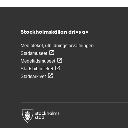
Kontakt
Stockholmskällan
Stockholmskällan drivs av
Medioteket, utbildningsförvaltningen
Stadsmuseet
Medeltidsmuseet
Stadsbiblioteket
Stadsarkivet