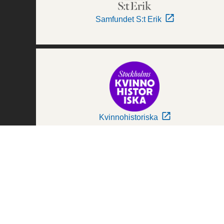
Samfundet S:t Erik
Kvinnohistoriska
Världskulturmuseerna