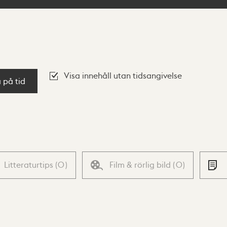
Visa innehåll utan tidsangivelse
a på tid
Litteraturtips
(
0
)
Film & rörlig bild
(
0
)