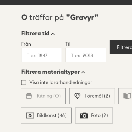
0
Gravyr
träffar på
Sökresultat
Filtrera tid
Från
Till
Visningsläge
Filtrer
Filtrera materialtyper
Lista
Karta
Visa inte lärarhandledningar
Ritning
(
0
)
Föremål
(
2
)
Bildkonst
(
46
)
Foto
(
2
)