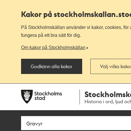
Kakor på stockholmskallan
.st
På Stockholmskällan använder vi kakor, cookies, för a
fungera på ett bra sätt för dig.
Om kakor på Stockholmskällan
Godkänn alla kakor
Välj vilka kak
Till
Till
Stockholmsk
navigationen
huvudinnehållet
Historia i ord, ljud oc
Sök
Fritextsök