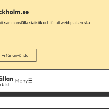
ockholm.se
tt sammanställa statistik och för att webbplatsen ska
or vi får använda
ällan
Meny
h bild