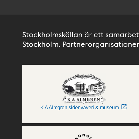
Stockholmskällan är ett samarbete
Stockholm. Partnerorganisationer 
K A Almgren sidenväveri & museum