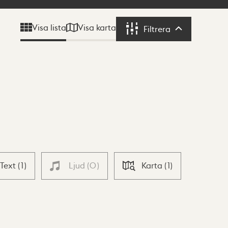
Visa karta
Visa lista
Filtrera
Filtrera
Text
(
1
)
Ljud
(
0
)
Karta
(
1
)