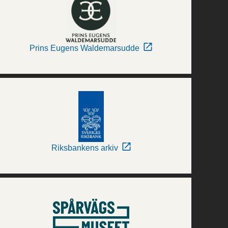
Prins Eugens Waldemarsudde
Riksbankens arkiv