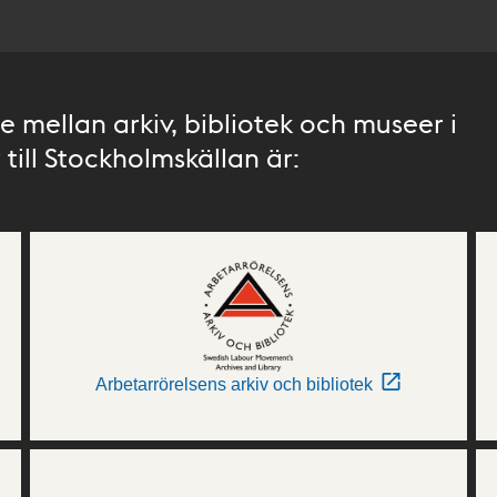
 mellan arkiv, bibliotek och museer i
till Stockholmskällan är:
Arbetarrörelsens arkiv och bibliotek