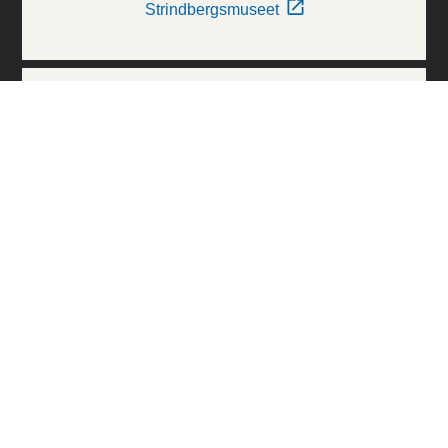
Strindbergsmuseet
Thielska Galleriet
Världskulturmuseerna