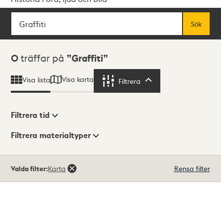
Sök
Fritextsök
Sök
Sökresultat
0
träffar på
Graffiti
Visa karta
Visa lista
Filtrera
Filtrera
Filtrera tid
Filtrera materialtyper
Visningsläge
Totalt
Valda filter:
Karta
Rensa filter
0
träffar
Lista
Karta