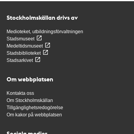
Kontakt
Stockholmskällan
Stockholmskällan drivs av
Medioteket, utbildningsförvaltningen
Stadsmuseet
Medeltidsmuseet
Stadsbiblioteket
Stadsarkivet
Om webbplatsen
Kontakta oss
Om Stockholmskällan
Tillgänglighetsredogörelse
Om kakor på webbplatsen
Sociala medier