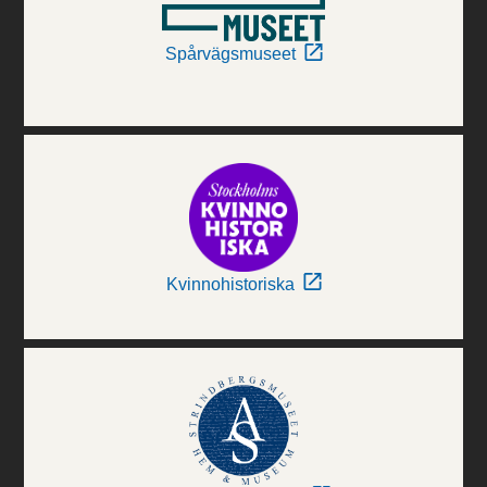
Spårvägsmuseet
Kvinnohistoriska