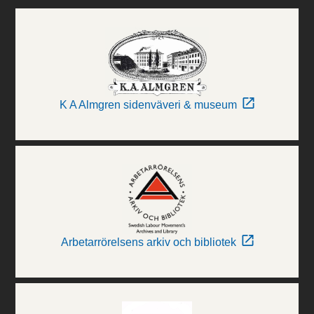
K A Almgren sidenväveri & museum
Arbetarrörelsens arkiv och bibliotek