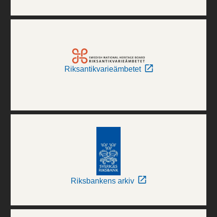
Riksantikvarieämbetet
Riksbankens arkiv