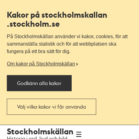
Kakor på stockholmskallan
.stockholm.se
På Stockholmskällan använder vi kakor, cookies, för att
sammanställa statistik och för att webbplatsen ska
fungera på ett bra sätt för dig.
Om kakor på Stockholmskällan
Godkänn alla kakor
Välj vilka kakor vi får använda
Till
Till
Stockholmskällan
navigationen
huvudinnehållet
Historia i ord, ljud och bild