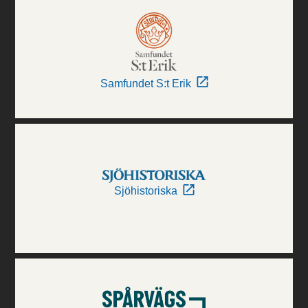
Samfundet S:t Erik
Sjöhistoriska