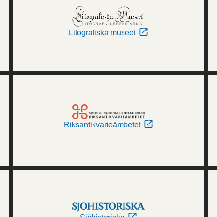
Litografiska museet
Riksantikvarieämbetet