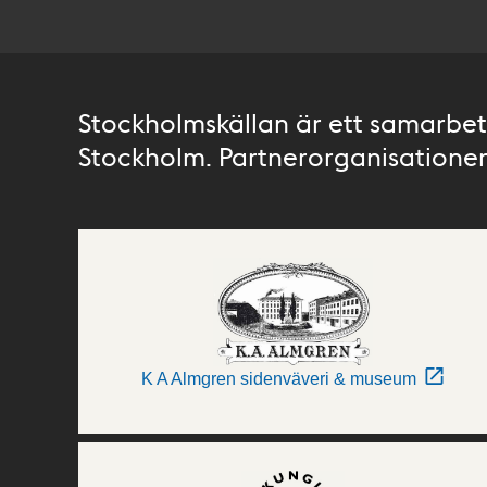
Stockholmskällan är ett samarbete
Stockholm. Partnerorganisationer 
K A Almgren sidenväveri & museum