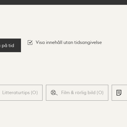
Visa innehåll utan tidsangivelse
a på tid
Litteraturtips
(
0
)
Film & rörlig bild
(
0
)