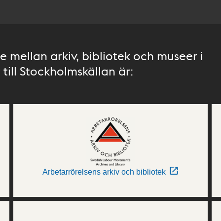
 mellan arkiv, bibliotek och museer i
till Stockholmskällan är:
Arbetarrörelsens arkiv och bibliotek