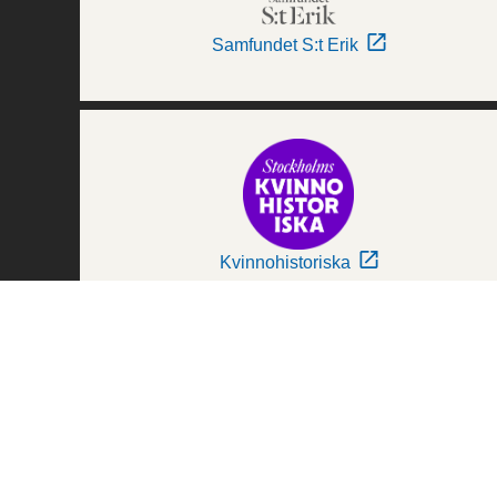
Samfundet S:t Erik
Kvinnohistoriska
Världskulturmuseerna