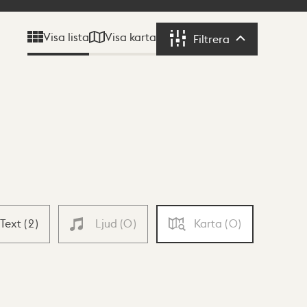
Visa karta
Visa lista
Filtrera
Filtrera
Text
(
2
)
Ljud
(
0
)
Karta
(
0
)