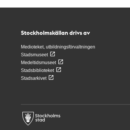
Kontakt
Stockholmskällan
Stockholmskällan drivs av
Medioteket, utbildningsförvaltningen
Stadsmuseet
Medeltidsmuseet
Stadsbiblioteket
Stadsarkivet