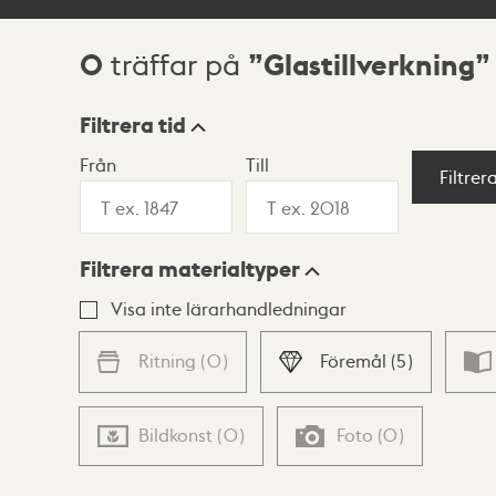
0
Glastillverkning
träffar på
Sökresultat
Filtrera tid
Från
Till
Visningsläge
Filtrer
Filtrera materialtyper
Lista
Karta
Visa inte lärarhandledningar
Ritning
(
0
)
Föremål
(
5
)
Bildkonst
(
0
)
Foto
(
0
)