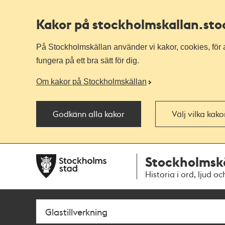
Kakor på stockholmskallan
.st
På Stockholmskällan använder vi kakor, cookies, för a
fungera på ett bra sätt för dig.
Om kakor på Stockholmskällan
Godkänn alla kakor
Välj vilka kak
Till
Till
Stockholmsk
navigationen
huvudinnehållet
Historia i ord, ljud oc
Sök
Fritextsök