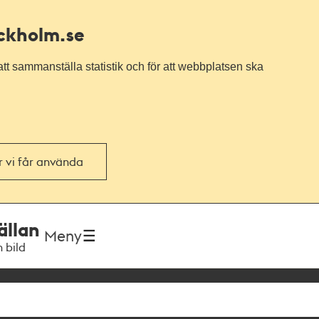
ockholm.se
tt sammanställa statistik och för att webbplatsen ska
or vi får använda
ällan
Meny
h bild