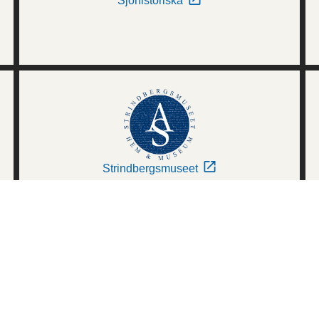
Sjöhistoriska
Strindbergsmuseet