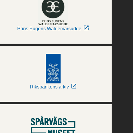
Prins Eugens Waldemarsudde
Riksbankens arkiv