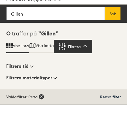
Sök
Fritextsök
Sök
Sökresultat
0
träffar på
Gillen
Visa karta
Visa lista
Filtrera
Filtrera
Filtrera tid
Filtrera materialtyper
Visningsläge
Totalt
Valda filter:
Karta
Rensa filter
0
träffar
Lista
Karta