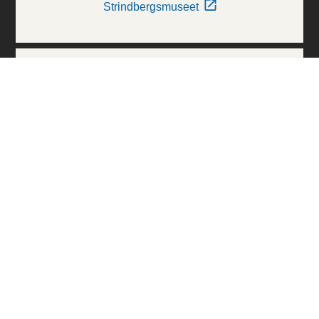
Strindbergsmuseet
Thielska Galleriet
Världskulturmuseerna