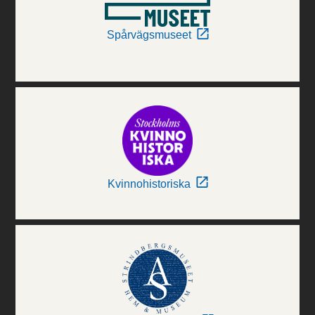
Spårvägsmuseet
Kvinnohistoriska