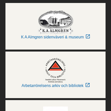
K A Almgren sidenväveri & museum
Arbetarrörelsens arkiv och bibliotek