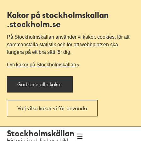
Kakor på stockholmskallan
.stockholm.se
På Stockholmskällan använder vi kakor, cookies, för att
sammanställa statistik och för att webbplatsen ska
fungera på ett bra sätt för dig.
Om kakor på Stockholmskällan
Godkänn alla kakor
Välj vilka kakor vi får använda
Till
Till
Stockholmskällan
navigationen
huvudinnehållet
Historia i ord, ljud och bild