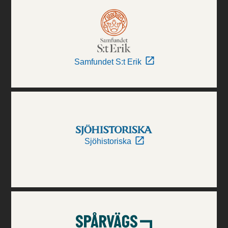
Samfundet S:t Erik
Sjöhistoriska