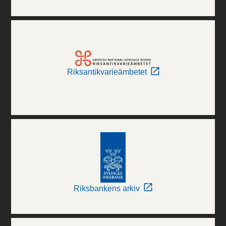
Riksantikvarieämbetet
Riksbankens arkiv