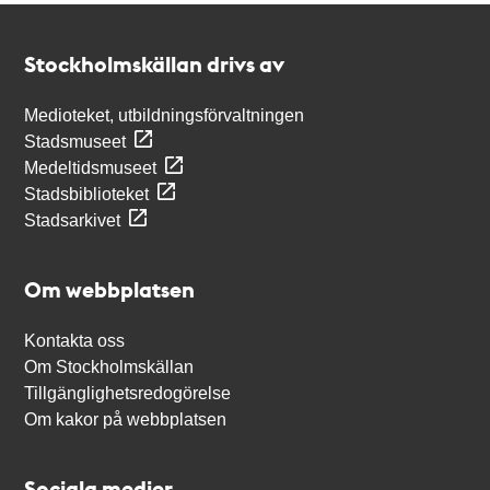
Kontakt
Stockholmskällan
Stockholmskällan drivs av
Medioteket, utbildningsförvaltningen
Stadsmuseet
Medeltidsmuseet
Stadsbiblioteket
Stadsarkivet
Om webbplatsen
Kontakta oss
Om Stockholmskällan
Tillgänglighetsredogörelse
Om kakor på webbplatsen
Sociala medier