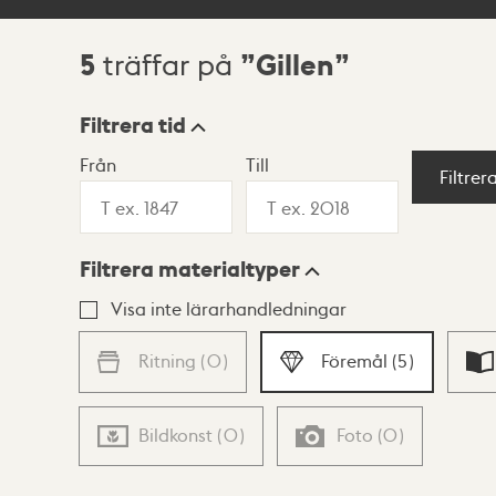
5
Gillen
träffar på
Sökresultat
Filtrera tid
Från
Till
Visningsläge
Filtrer
Filtrera materialtyper
Lista
Karta
Visa inte lärarhandledningar
Ritning
(
0
)
Föremål
(
5
)
Bildkonst
(
0
)
Foto
(
0
)