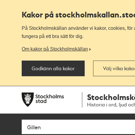
Kakor på stockholmskallan
.st
På Stockholmskällan använder vi kakor, cookies, för a
fungera på ett bra sätt för dig.
Om kakor på Stockholmskällan
Godkänn alla kakor
Välj vilka kak
Till
Till
Stockholmsk
navigationen
huvudinnehållet
Historia i ord, ljud oc
Sök
Fritextsök