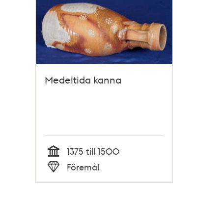
Medeltida kanna
1375 till 1500
Tid
Föremål
Typ