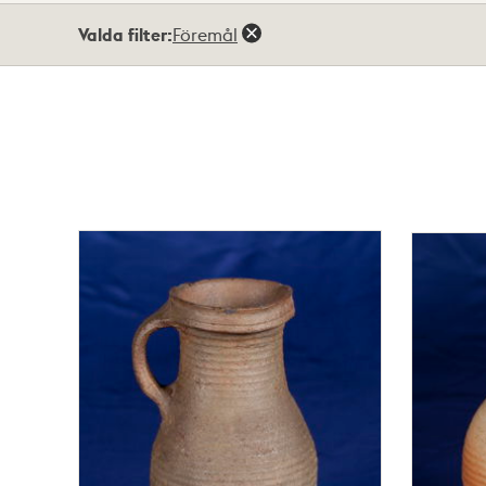
Totalt
Valda filter:
Föremål
5
träffar