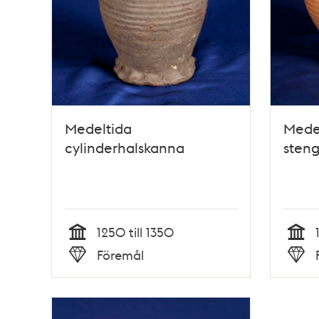
Medeltida
Mede
cylinderhalskanna
sten
1250 till 1350
Tid
Tid
Föremål
Typ
Typ