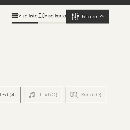
Visa karta
Visa lista
Filtrera
Filtrera
Text
(
4
)
Ljud
(
0
)
Karta
(
0
)