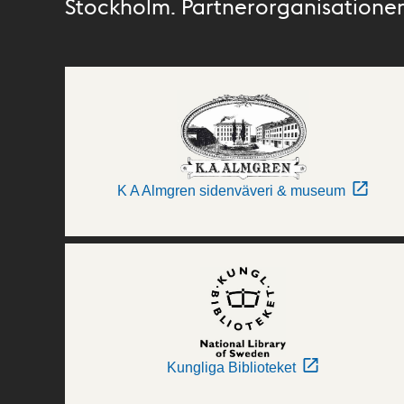
Stockholm. Partnerorganisationer 
K A Almgren sidenväveri & museum
Kungliga Biblioteket