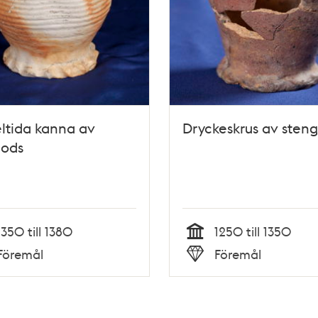
ltida kanna av
Dryckeskrus av sten
gods
1350 till 1380
1250 till 1350
Tid
Föremål
Föremål
Typ