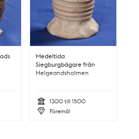
gods
Medeltida
Siegburgbägare från
Helgeandsholmen
1300 till 1500
Tid
Föremål
Typ