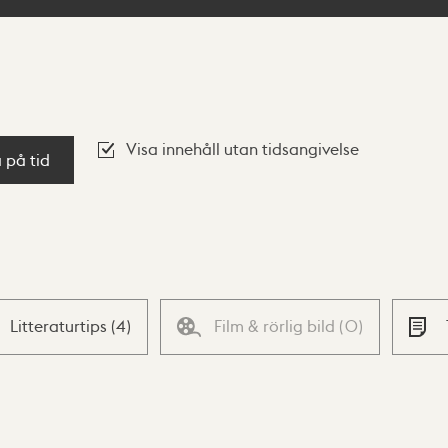
Visa innehåll utan tidsangivelse
a på tid
Litteraturtips
(
4
)
Film & rörlig bild
(
0
)