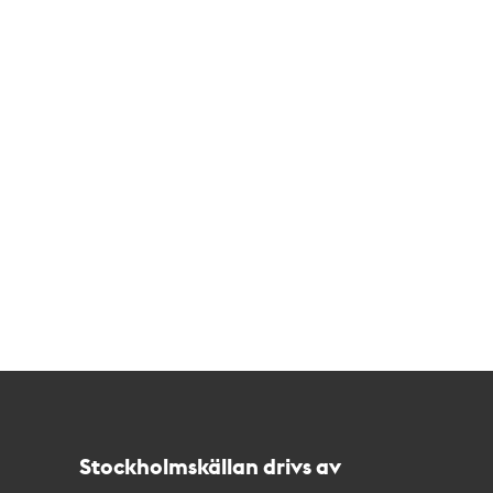
Kontakt
Stockholmskällan
Stockholmskällan drivs av