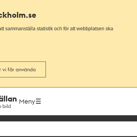
ockholm.se
tt sammanställa statistik och för att webbplatsen ska
or vi får använda
ällan
Meny
h bild