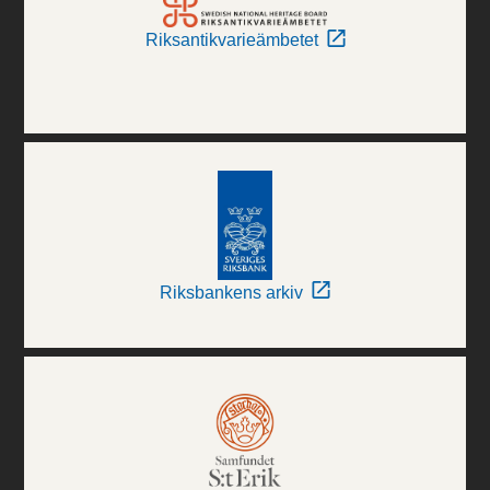
Riksantikvarieämbetet
Riksbankens arkiv