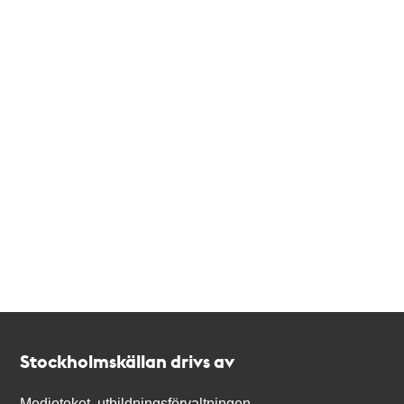
Kontakt
Stockholmskällan
Stockholmskällan drivs av
Medioteket, utbildningsförvaltningen