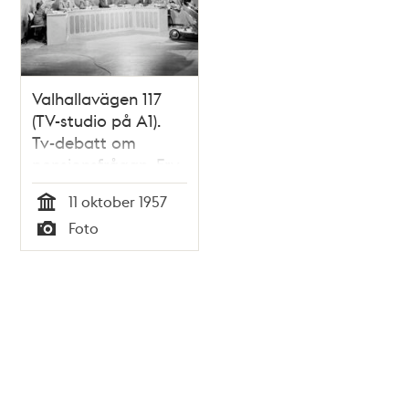
Valhallavägen 117
(TV-studio på A1).
Tv-debatt om
pensionsfrågan. Fr.v.
Wilhelm Röhl,
11 oktober 1957
Gunnar Dahlman,
Tid
Foto
Arne Geijer, Torsten
Typ
Nilsson, Sten
Wahlund, Torsten
Bengtsson, Ernst
Bexelius, Harald
Adamsson