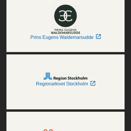
Prins Eugens Waldemarsudde
Regionarkivet Stockholm