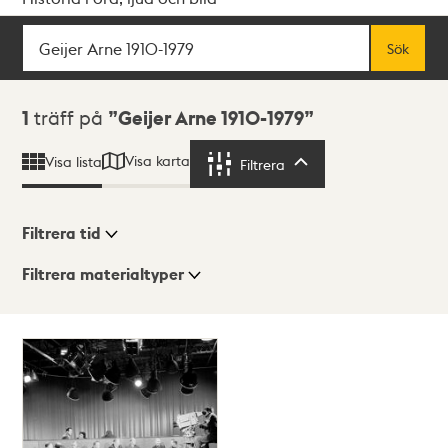
Sök
Fritextsök
Sök
Sökresultat
1
träff på
Geijer Arne 1910-1979
Visa karta
Visa lista
Filtrera
Filtrera
Filtrera tid
Filtrera materialtyper
Visningsläge
Totalt
1
träffar
Lista
Karta