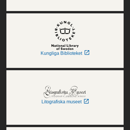
Kungliga Biblioteket
Litografiska museet