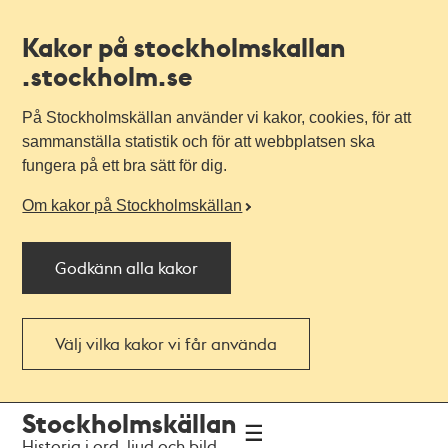
Kakor på stockholmskallan
.stockholm.se
På Stockholmskällan använder vi kakor, cookies, för att
sammanställa statistik och för att webbplatsen ska
fungera på ett bra sätt för dig.
Om kakor på Stockholmskällan
Godkänn alla kakor
Välj vilka kakor vi får använda
Till
Till
Stockholmskällan
navigationen
huvudinnehållet
Historia i ord, ljud och bild