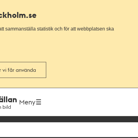
ockholm.se
tt sammanställa statistik och för att webbplatsen ska
or vi får använda
ällan
Meny
h bild