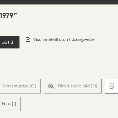
-1979
Visa innehåll utan tidsangivelse
a på tid
Litteraturtips
(
0
)
Film & rörlig bild
(
0
)
Foto
(
1
)