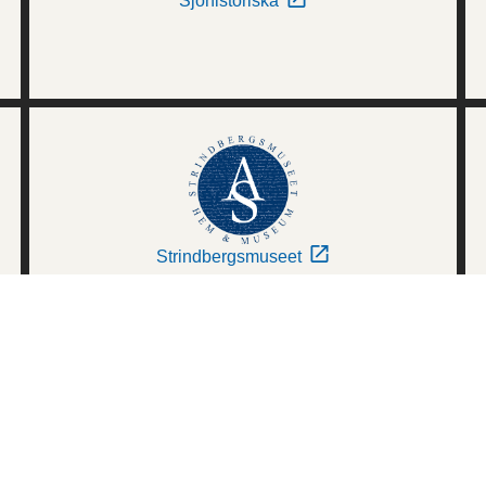
Sjöhistoriska
Strindbergsmuseet