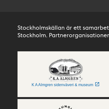
Stockholmskällan är ett samarbete
Stockholm. Partnerorganisationer 
K A Almgren sidenväveri & museum