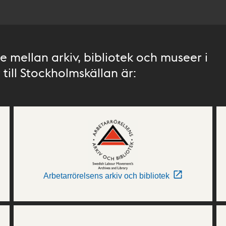
 mellan arkiv, bibliotek och museer i
till Stockholmskällan är:
Arbetarrörelsens arkiv och bibliotek