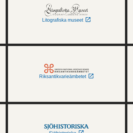
Litografiska museet
Riksantikvarieämbetet