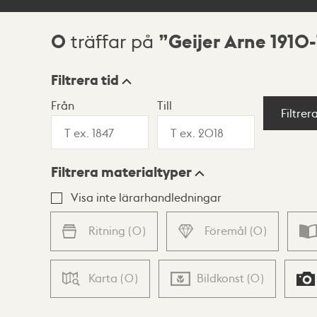
0
Geijer Arne 1910
träffar på
Sökresultat
Filtrera tid
Från
Till
Visningsläge
Filtrer
Filtrera materialtyper
Lista
Karta
Visa inte lärarhandledningar
Ritning
(
0
)
Föremål
(
0
)
Karta
(
0
)
Bildkonst
(
0
)