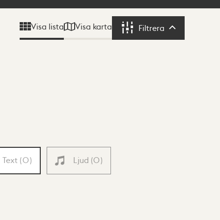
Visa karta
Visa lista
Filtrera
Filtrera
Text
(
0
)
Ljud
(
0
)