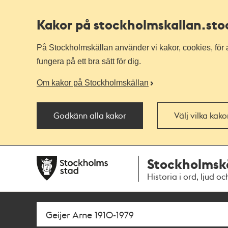
Kakor på stockholmskallan
.st
På Stockholmskällan använder vi kakor, cookies, för a
fungera på ett bra sätt för dig.
Om kakor på Stockholmskällan
Godkänn alla kakor
Välj vilka kak
Till
Till
Stockholmsk
navigationen
huvudinnehållet
Historia i ord, ljud oc
Sök
Fritextsök