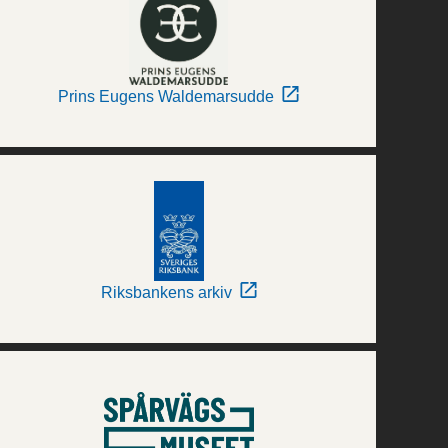
Prins Eugens Waldemarsudde
Riksbankens arkiv