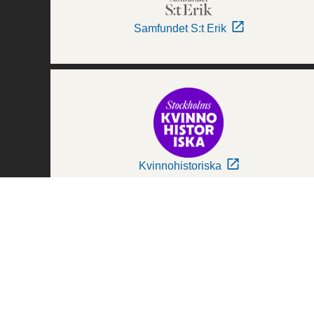
Samfundet S:t Erik
Kvinnohistoriska
Världskulturmuseerna