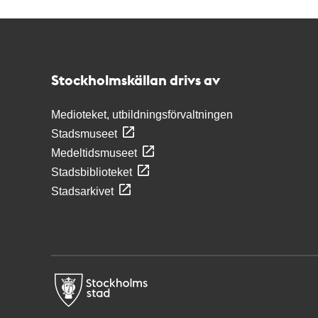
Kontakt
Stockholmskällan
Stockholmskällan drivs av
Medioteket, utbildningsförvaltningen
Stadsmuseet
Medeltidsmuseet
Stadsbiblioteket
Stadsarkivet