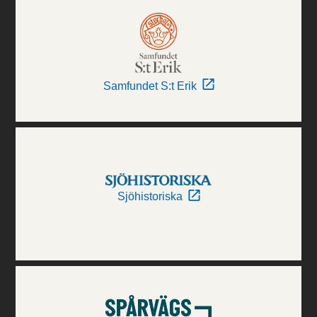
Samfundet S:t Erik
Sjöhistoriska