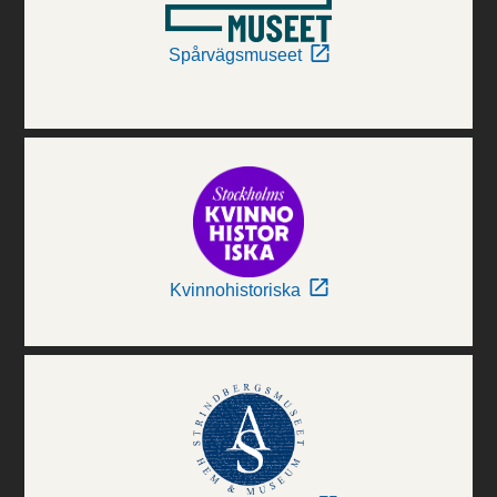
Spårvägsmuseet
Kvinnohistoriska