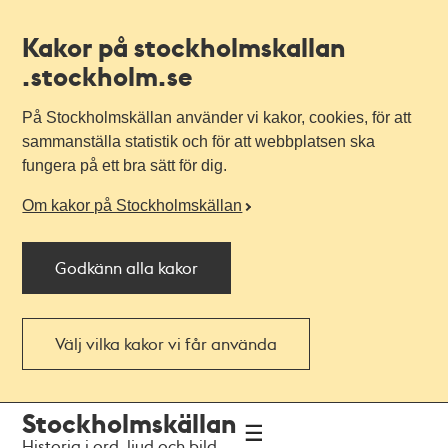
Kakor på stockholmskallan
.stockholm.se
På Stockholmskällan använder vi kakor, cookies, för att
sammanställa statistik och för att webbplatsen ska
fungera på ett bra sätt för dig.
Om kakor på Stockholmskällan
Godkänn alla kakor
Välj vilka kakor vi får använda
Till
Till
Stockholmskällan
navigationen
huvudinnehållet
Historia i ord, ljud och bild