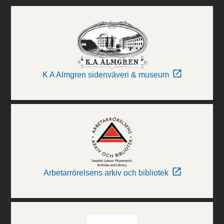
K A Almgren sidenväveri & museum
Arbetarrörelsens arkiv och bibliotek