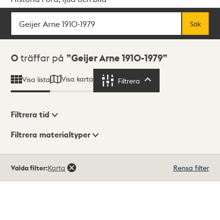
Sök
Fritextsök
Sök
Sökresultat
0
träffar på
Geijer Arne 1910-1979
Visa karta
Visa lista
Filtrera
Filtrera
Filtrera tid
Filtrera materialtyper
Visningsläge
Totalt
Valda filter:
Karta
Rensa filter
0
träffar
Lista
Karta