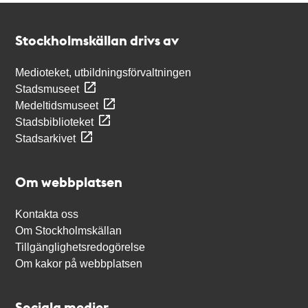
Kontakt
Stockholmskällan
Stockholmskällan drivs av
Medioteket, utbildningsförvaltningen
Stadsmuseet
Medeltidsmuseet
Stadsbiblioteket
Stadsarkivet
Om webbplatsen
Kontakta oss
Om Stockholmskällan
Tillgänglighetsredogörelse
Om kakor på webbplatsen
Sociala medier