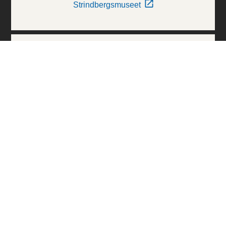
Strindbergsmuseet
Thielska Galleriet
Världskulturmuseerna