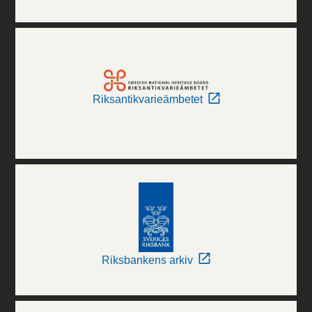
Riksantikvarieämbetet
Riksbankens arkiv