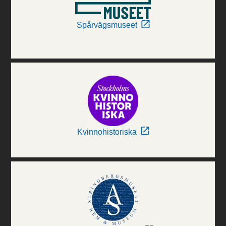
Spårvägsmuseet
Kvinnohistoriska