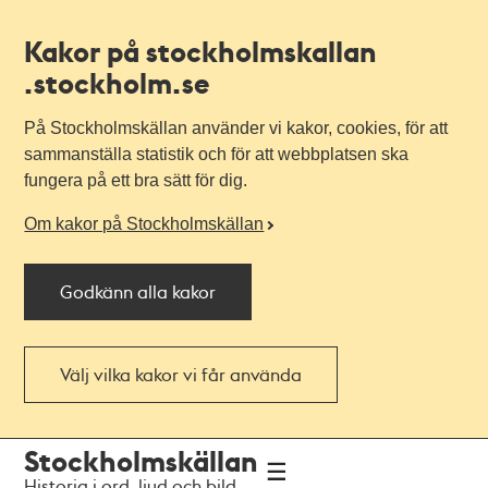
Kakor på stockholmskallan
.stockholm.se
På Stockholmskällan använder vi kakor, cookies, för att
sammanställa statistik och för att webbplatsen ska
fungera på ett bra sätt för dig.
Om kakor på Stockholmskällan
Godkänn alla kakor
Välj vilka kakor vi får använda
Till
Till
Stockholmskällan
navigationen
huvudinnehållet
Historia i ord, ljud och bild