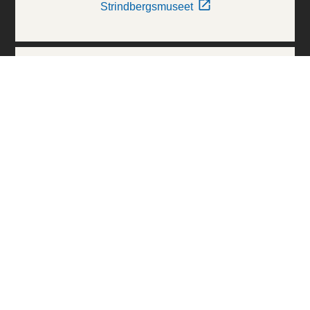
Strindbergsmuseet
Thielska Galleriet
Världskulturmuseerna