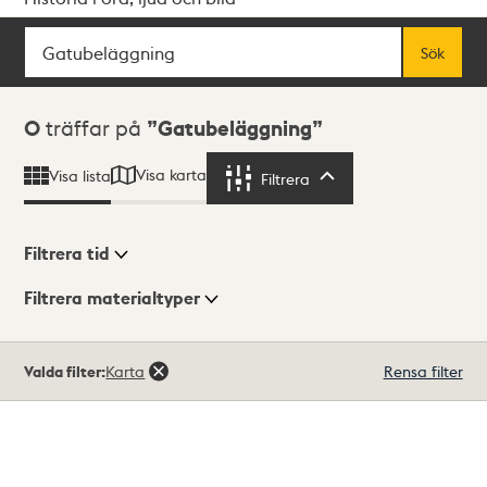
Sök
Fritextsök
Sök
Sökresultat
0
träffar på
Gatubeläggning
Visa karta
Visa lista
Filtrera
Filtrera
Filtrera tid
Filtrera materialtyper
Visningsläge
Totalt
Valda filter:
Karta
Rensa filter
0
träffar
Lista
Karta