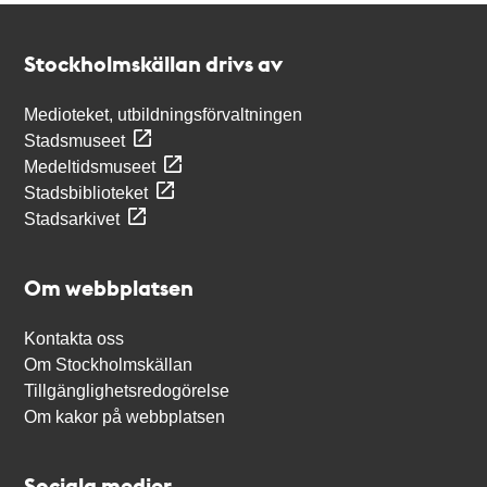
Kontakt
Stockholmskällan
Stockholmskällan drivs av
Medioteket, utbildningsförvaltningen
Stadsmuseet
Medeltidsmuseet
Stadsbiblioteket
Stadsarkivet
Om webbplatsen
Kontakta oss
Om Stockholmskällan
Tillgänglighetsredogörelse
Om kakor på webbplatsen
Sociala medier