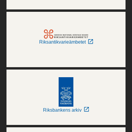
Riksantikvarieämbetet
Riksbankens arkiv