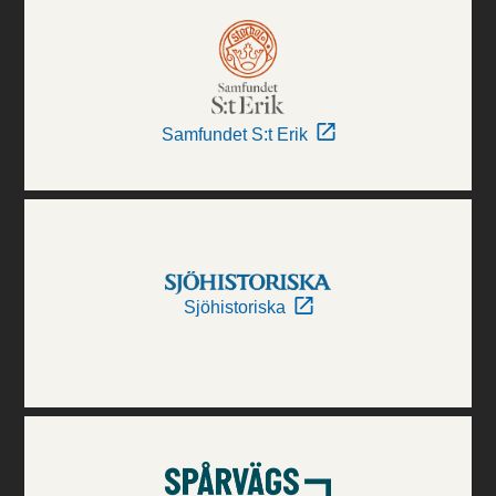
Samfundet S:t Erik
Sjöhistoriska