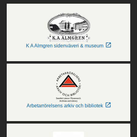
K A Almgren sidenväveri & museum
Arbetarrörelsens arkiv och bibliotek