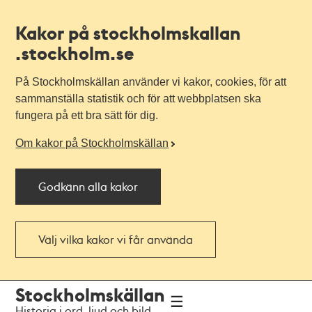
Kakor på stockholmskallan
.stockholm.se
På Stockholmskällan använder vi kakor, cookies, för att
sammanställa statistik och för att webbplatsen ska
fungera på ett bra sätt för dig.
Om kakor på Stockholmskällan
Godkänn alla kakor
Välj vilka kakor vi får använda
Till
Till
Stockholmskällan
navigationen
huvudinnehållet
Historia i ord, ljud och bild