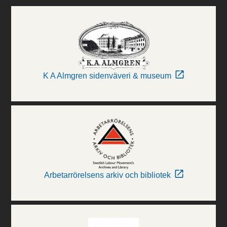
K A Almgren sidenväveri & museum
Arbetarrörelsens arkiv och bibliotek