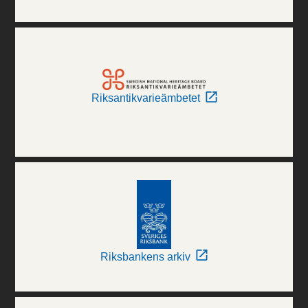
Riksantikvarieämbetet
Riksbankens arkiv