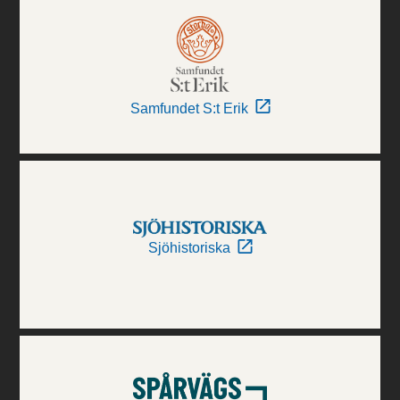
Samfundet S:t Erik
Sjöhistoriska