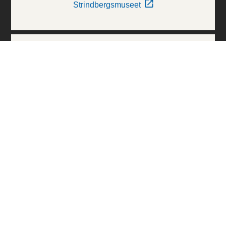
Strindbergsmuseet
Thielska Galleriet
Världskulturmuseerna