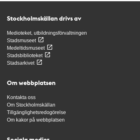
Kontakt
Stockholmskällan
Stockholmskällan drivs av
Medioteket, utbildningsförvaltningen
Stadsmuseet
Medeltidsmuseet
Stadsbiblioteket
Stadsarkivet
Om webbplatsen
Kontakta oss
Om Stockholmskällan
Tillgänglighetsredogörelse
Om kakor på webbplatsen
Sociala medier