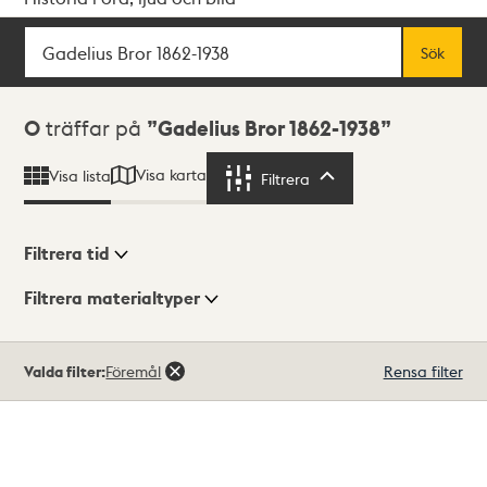
Sök
Fritextsök
Sök
Sökresultat
0
träffar på
Gadelius Bror 1862-1938
Visa karta
Visa lista
Filtrera
Filtrera
Filtrera tid
Filtrera materialtyper
Visningsläge
Totalt
Valda filter:
Föremål
Rensa filter
0
träffar
Lista
Karta