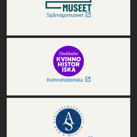
Spårvägsmuseet
Kvinnohistoriska