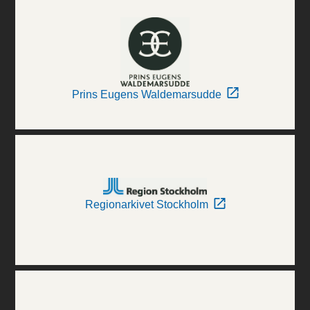
Prins Eugens Waldemarsudde
Regionarkivet Stockholm