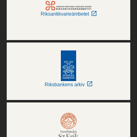
Riksantikvarieämbetet
Riksbankens arkiv