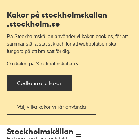
Kakor på stockholmskallan
.stockholm.se
På Stockholmskällan använder vi kakor, cookies, för att
sammanställa statistik och för att webbplatsen ska
fungera på ett bra sätt för dig.
Om kakor på Stockholmskällan
Godkänn alla kakor
Välj vilka kakor vi får använda
Till
Till
Stockholmskällan
navigationen
huvudinnehållet
Historia i ord, ljud och bild