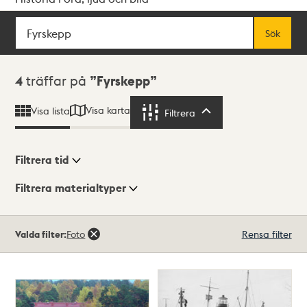
Sök
Fritextsök
Sök
Sökresultat
4
träffar på
Fyrskepp
Visa karta
Visa lista
Filtrera
Filtrera
Filtrera tid
Filtrera materialtyper
Visningsläge
Totalt
Valda filter:
Foto
Rensa filter
4
träffar
Lista
Karta