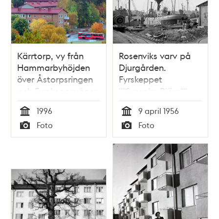
Kärrtorp, vy från
Rosenviks varv på
Hammarbyhöjden
Djurgården.
över Åstorpsringen
Fyrskeppet
och Fyrskeppsvägen
""Svenska Björn""
med kvarteren
1996
9 april 1956
Barsebäck och
Tid
Tid
Foto
Foto
Falsterbo
Typ
Typ