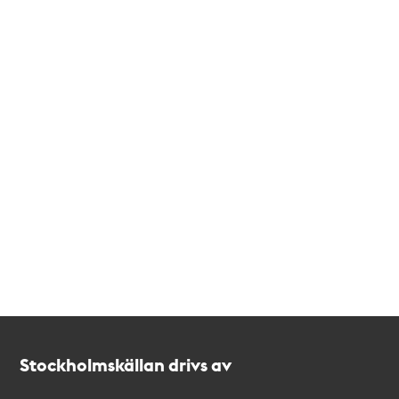
Kontakt
Stockholmskällan
Stockholmskällan drivs av