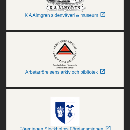
K A Almgren sidenväveri & museum
Arbetarrörelsens arkiv och bibliotek
Föreningen Stockholms Företagsminnen