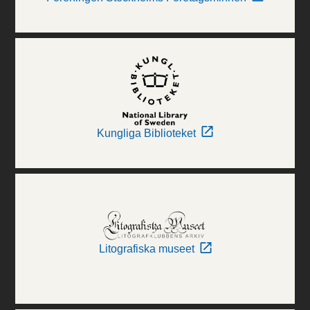
Kungliga Biblioteket
Litografiska museet