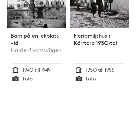
Barn på en lekplats
Flerfamiljshus i
vid
Kärrtorp 1950-tal
Nordenflychtsvägen
7-13 i Kristineberg.
Stor ek centralt i
1940 till 1949
1950 till 1955
bilden
Tid
Tid
Foto
Foto
Typ
Typ