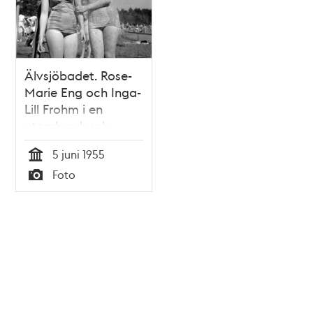
Älvsjöbadet. Rose-
Marie Eng och Inga-
Lill Frohm i en
utomhusdusch
5 juni 1955
Tid
Foto
Typ