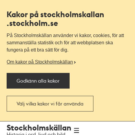
Kakor på stockholmskallan
.stockholm.se
På Stockholmskällan använder vi kakor, cookies, för att
sammanställa statistik och för att webbplatsen ska
fungera på ett bra sätt för dig.
Om kakor på Stockholmskällan
Godkänn alla kakor
Välj vilka kakor vi får använda
Till
Till
Stockholmskällan
navigationen
huvudinnehållet
Historia i ord, ljud och bild