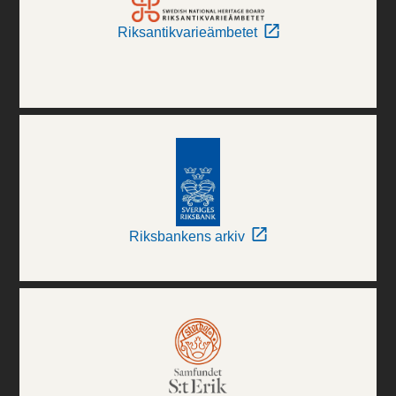
Riksantikvarieämbetet
Riksbankens arkiv