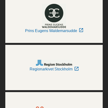
Prins Eugens Waldemarsudde
Regionarkivet Stockholm