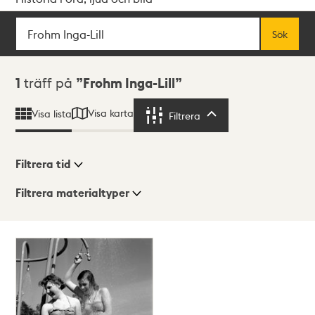
Sök
Fritextsök
Sök
Sökresultat
1
träff på
Frohm Inga-Lill
Visa karta
Visa lista
Filtrera
Filtrera
Filtrera tid
Filtrera materialtyper
Visningsläge
Totalt
1
träffar
Lista
Karta