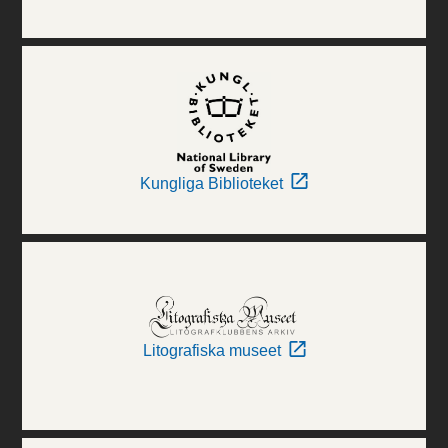
Kungliga Biblioteket
Litografiska museet