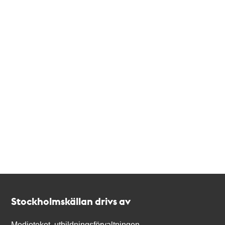
Kontakt
Stockholmskällan
Stockholmskällan drivs av
Medioteket, utbildningsförvaltningen