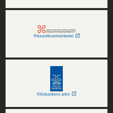
Riksantikvarieämbetet
Riksbankens arkiv