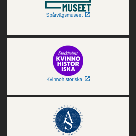
Spårvägsmuseet
Kvinnohistoriska