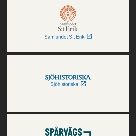
Samfundet S:t Erik
Sjöhistoriska