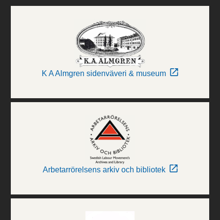
K A Almgren sidenväveri & museum
Arbetarrörelsens arkiv och bibliotek