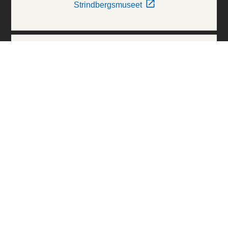
Strindbergsmuseet
Thielska Galleriet
Världskulturmuseerna