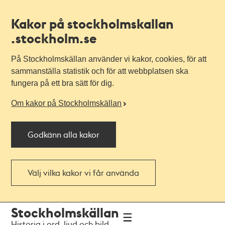
Kakor på stockholmskallan
.stockholm.se
På Stockholmskällan använder vi kakor, cookies, för att
sammanställa statistik och för att webbplatsen ska
fungera på ett bra sätt för dig.
Om kakor på Stockholmskällan
Godkänn alla kakor
Välj vilka kakor vi får använda
Till
Till
Stockholmskällan
navigationen
huvudinnehållet
Historia i ord, ljud och bild