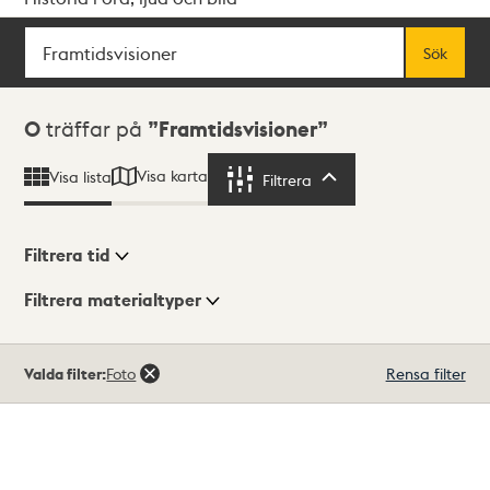
Sök
Fritextsök
Sök
Sökresultat
0
träffar på
Framtidsvisioner
Visa karta
Visa lista
Filtrera
Filtrera
Filtrera tid
Filtrera materialtyper
Visningsläge
Totalt
Valda filter:
Foto
Rensa filter
0
träffar
Lista
Karta