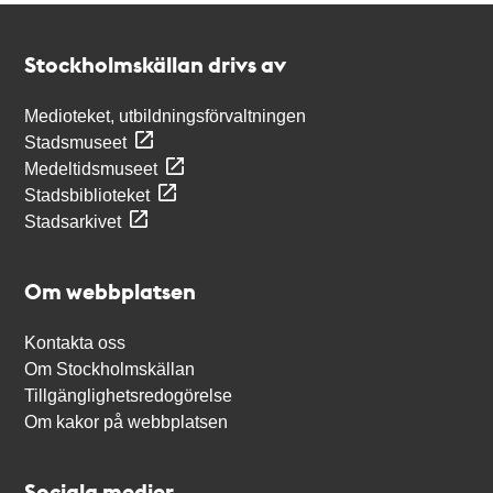
Kontakt
Stockholmskällan
Stockholmskällan drivs av
Medioteket, utbildningsförvaltningen
Stadsmuseet
Medeltidsmuseet
Stadsbiblioteket
Stadsarkivet
Om webbplatsen
Kontakta oss
Om Stockholmskällan
Tillgänglighetsredogörelse
Om kakor på webbplatsen
Sociala medier