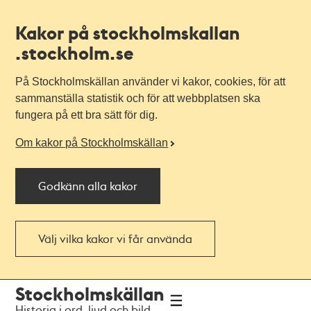
Kakor på stockholmskallan
.stockholm.se
På Stockholmskällan använder vi kakor, cookies, för att
sammanställa statistik och för att webbplatsen ska
fungera på ett bra sätt för dig.
Om kakor på Stockholmskällan
Godkänn alla kakor
Välj vilka kakor vi får använda
Till
Till
Stockholmskällan
navigationen
huvudinnehållet
Historia i ord, ljud och bild