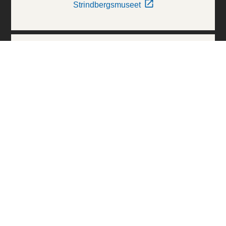
Strindbergsmuseet
Thielska Galleriet
Världskulturmuseerna