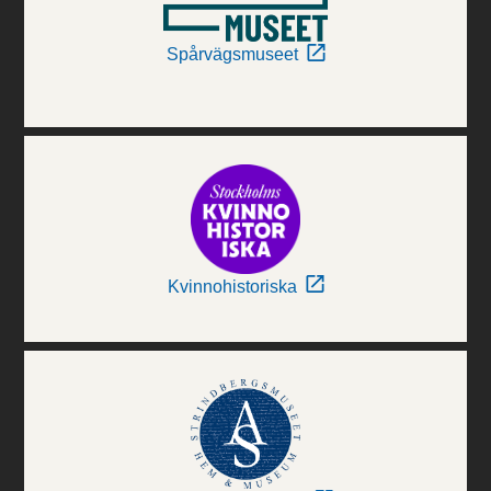
Spårvägsmuseet
Kvinnohistoriska