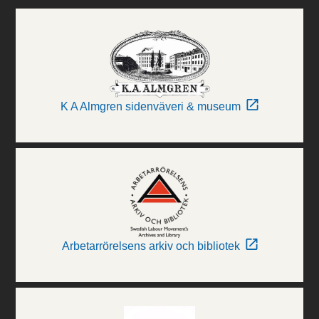
K A Almgren sidenväveri & museum
Arbetarrörelsens arkiv och bibliotek