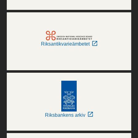
Riksantikvarieämbetet
Riksbankens arkiv