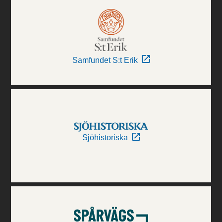
Samfundet S:t Erik
Sjöhistoriska