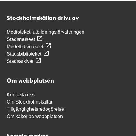
Kontakt
Stockholmskällan
Stockholmskällan drivs av
Medioteket, utbildningsförvaltningen
Stadsmuseet
Medeltidsmuseet
Stadsbiblioteket
Stadsarkivet
Om webbplatsen
Kontakta oss
Om Stockholmskällan
Tillgänglighetsredogörelse
Om kakor på webbplatsen
Sociala medier