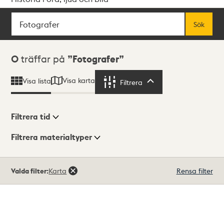
Sök
Fritextsök
Sök
Sökresultat
0
träffar på
Fotografer
Visa karta
Visa lista
Filtrera
Filtrera
Filtrera tid
Filtrera materialtyper
Visningsläge
Totalt
Valda filter:
Karta
Rensa filter
0
träffar
Lista
Karta