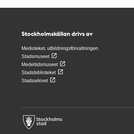
Kontakt
Stockholmskällan
Stockholmskällan drivs av
Medioteket, utbildningsförvaltningen
Stadsmuseet
Medeltidsmuseet
Stadsbiblioteket
Stadsarkivet