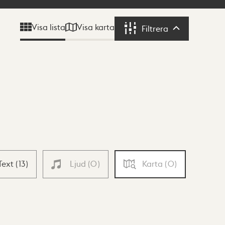
Visa karta
Visa lista
Filtrera
Filtrera
Text
(
13
)
Ljud
(
0
)
Karta
(
0
)