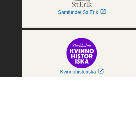
Samfundet S:t Erik
Kvinnohistoriska
Världskulturmuseerna