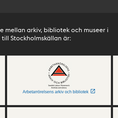
 mellan arkiv, bibliotek och museer i
till Stockholmskällan är:
Arbetarrörelsens arkiv och bibliotek