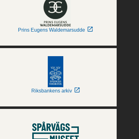
Prins Eugens Waldemarsudde
Riksbankens arkiv