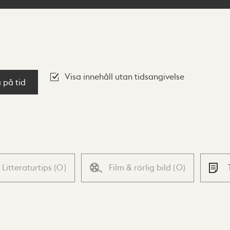
Visa innehåll utan tidsangivelse
a på tid
Litteraturtips
(
0
)
Film & rörlig bild
(
0
)