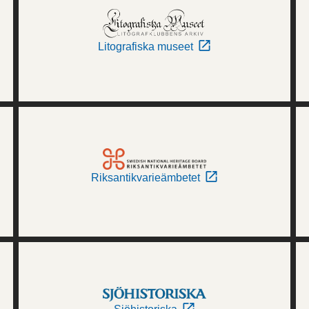
Litografiska museet
Riksantikvarieämbetet