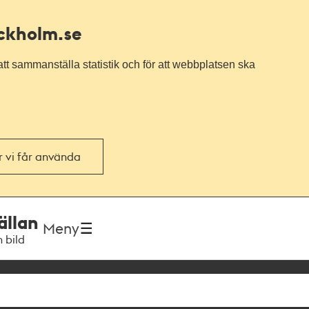
ockholm.se
tt sammanställa statistik och för att webbplatsen ska
or vi får använda
ällan
Meny
h bild