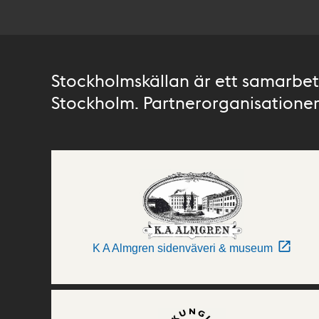
Stockholmskällan är ett samarbete
Stockholm. Partnerorganisationer 
K A Almgren sidenväveri & museum