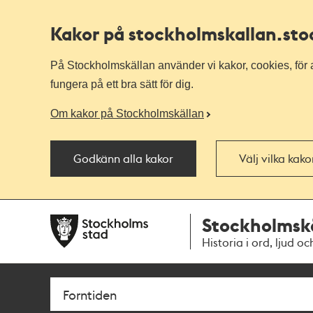
Kakor på stockholmskallan
.st
På Stockholmskällan använder vi kakor, cookies, för a
fungera på ett bra sätt för dig.
Om kakor på Stockholmskällan
Godkänn alla kakor
Välj vilka kak
Till
Till
Stockholmsk
navigationen
huvudinnehållet
Historia i ord, ljud oc
Sök
Fritextsök