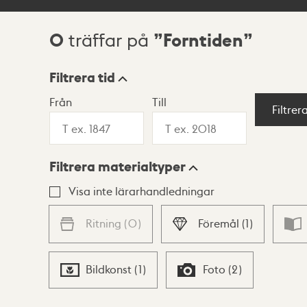
0
Forntiden
träffar på
Sökresultat
Filtrera tid
Från
Till
Visningsläge
Filtrer
Filtrera materialtyper
Lista
Karta
Visa inte lärarhandledningar
Ritning
(
0
)
Föremål
(
1
)
Bildkonst
(
1
)
Foto
(
2
)