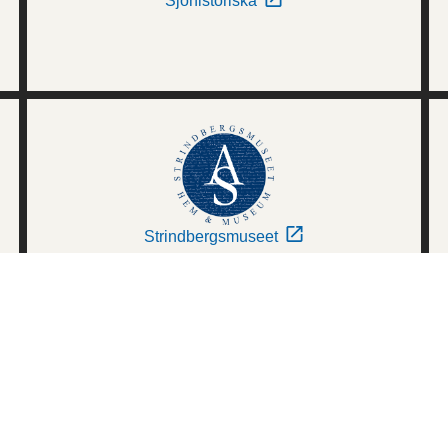
Sjöhistoriska
Strindbergsmuseet