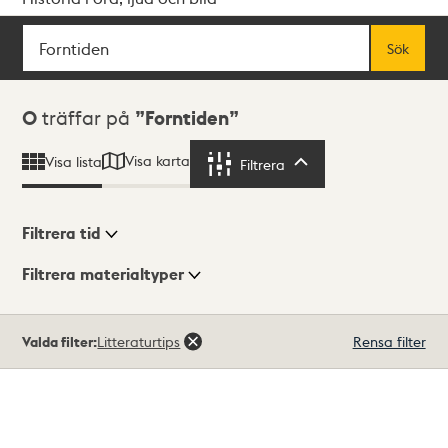
Sök
Fritextsök
Sök
Sökresultat
0
träffar på
Forntiden
Visa karta
Visa lista
Filtrera
Filtrera
Filtrera tid
Filtrera materialtyper
Visningsläge
Totalt
Valda filter:
Litteraturtips
Rensa filter
0
träffar
Lista
Karta