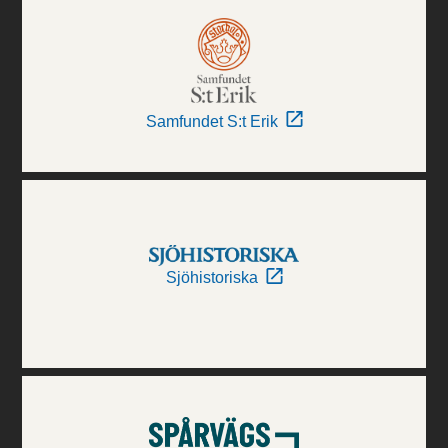
Samfundet S:t Erik
Sjöhistoriska