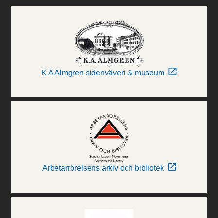
K A Almgren sidenväveri & museum
Arbetarrörelsens arkiv och bibliotek