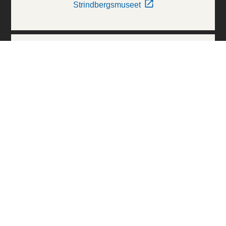
Strindbergsmuseet
Thielska Galleriet
Världskulturmuseerna