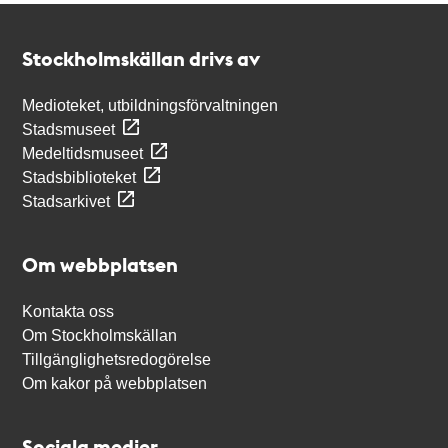
Kontakt
Stockholmskällan
Stockholmskällan drivs av
Medioteket, utbildningsförvaltningen
Stadsmuseet
Medeltidsmuseet
Stadsbiblioteket
Stadsarkivet
Om webbplatsen
Kontakta oss
Om Stockholmskällan
Tillgänglighetsredogörelse
Om kakor på webbplatsen
Sociala medier