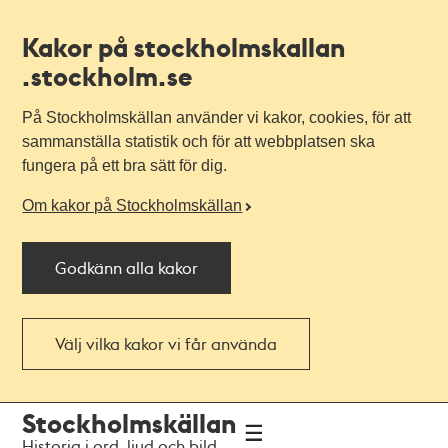
Kakor på stockholmskallan
.stockholm.se
På Stockholmskällan använder vi kakor, cookies, för att
sammanställa statistik och för att webbplatsen ska
fungera på ett bra sätt för dig.
Om kakor på Stockholmskällan
Godkänn alla kakor
Välj vilka kakor vi får använda
Till
Till
Stockholmskällan
navigationen
huvudinnehållet
Historia i ord, ljud och bild