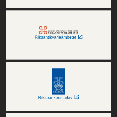
Riksantikvarieämbetet
Riksbankens arkiv