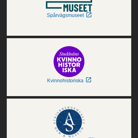
Spårvägsmuseet
Kvinnohistoriska