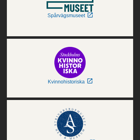
Spårvägsmuseet
Kvinnohistoriska