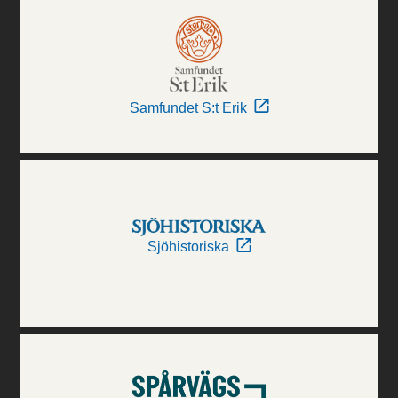
Samfundet S:t Erik
Sjöhistoriska