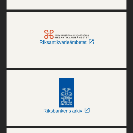
Riksantikvarieämbetet
Riksbankens arkiv