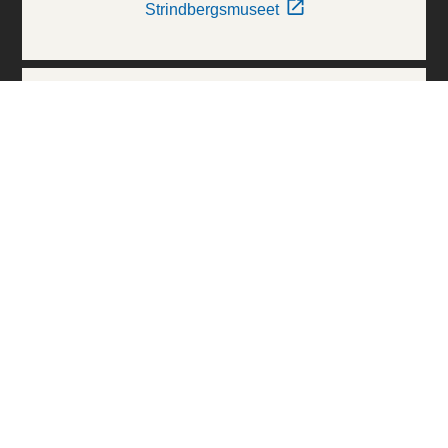
Strindbergsmuseet
Thielska Galleriet
Världskulturmuseerna