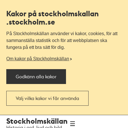
Kakor på stockholmskallan
.stockholm.se
På Stockholmskällan använder vi kakor, cookies, för att
sammanställa statistik och för att webbplatsen ska
fungera på ett bra sätt för dig.
Om kakor på Stockholmskällan
Godkänn alla kakor
Välj vilka kakor vi får använda
Till
Till
Stockholmskällan
navigationen
huvudinnehållet
Historia i ord, ljud och bild