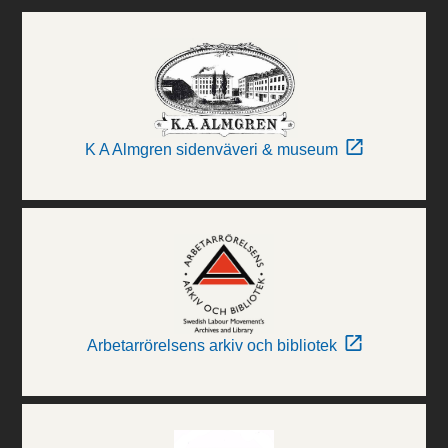
K A Almgren sidenväveri & museum
Arbetarrörelsens arkiv och bibliotek