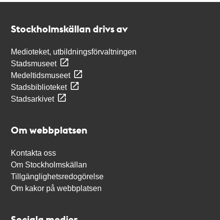
Kontakt
Stockholmskällan
Stockholmskällan drivs av
Medioteket, utbildningsförvaltningen
Stadsmuseet
Medeltidsmuseet
Stadsbiblioteket
Stadsarkivet
Om webbplatsen
Kontakta oss
Om Stockholmskällan
Tillgänglighetsredogörelse
Om kakor på webbplatsen
Sociala medier