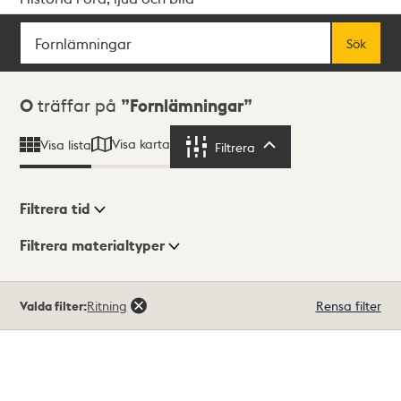
Sök
Fritextsök
Sök
Sökresultat
0
träffar på
Fornlämningar
Visa karta
Visa lista
Filtrera
Filtrera
Filtrera tid
Filtrera materialtyper
Visningsläge
Totalt
Valda filter:
Ritning
Rensa filter
0
träffar
Lista
Karta