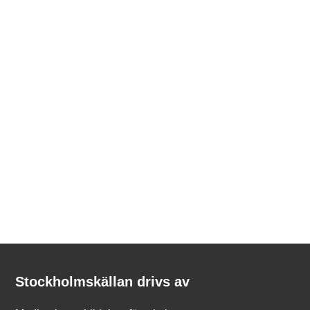
Kontakt
Stockholmskällan
Stockholmskällan drivs av