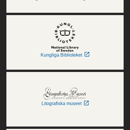
Kungliga Biblioteket
Litografiska museet