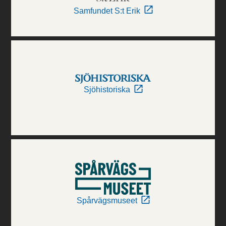
Samfundet S:t Erik
Sjöhistoriska
Spårvägsmuseet