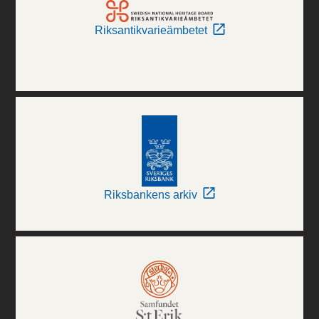
Riksantikvarieämbetet
Riksbankens arkiv