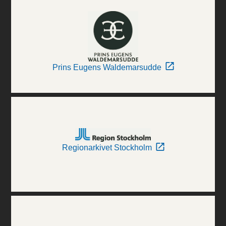
Prins Eugens Waldemarsudde
Regionarkivet Stockholm