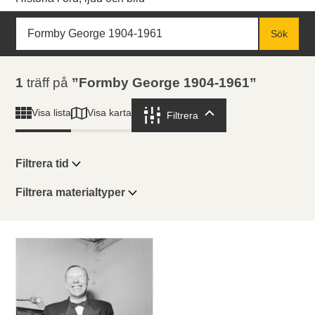
Sök
Fritextsök
Sök
Sökresultat
1
träff på
Formby George 1904-1961
Visa karta
Visa lista
Filtrera
Filtrera
Filtrera tid
Filtrera materialtyper
Visningsläge
Totalt
1
träffar
Lista
Karta