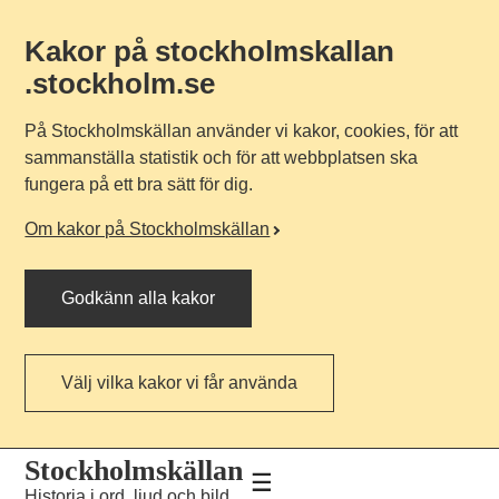
Kakor på stockholmskallan
.stockholm.se
På Stockholmskällan använder vi kakor, cookies, för att
sammanställa statistik och för att webbplatsen ska
fungera på ett bra sätt för dig.
Om kakor på Stockholmskällan
Godkänn alla kakor
Välj vilka kakor vi får använda
Till
Till
Stockholmskällan
navigationen
huvudinnehållet
Historia i ord, ljud och bild