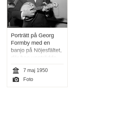
Porträtt på Georg
Formby med en
banjo på Nöjesfältet,
där han uppträdde
samma kväll
7 maj 1950
Tid
Foto
Typ