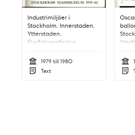
Industrimiljöer i
Oscar
Stockholm. Innerstaden.
ballo
Ytterstaden.
Stock
Flygfotografering
Westb
1979 till 1980
Tid
Tid
Text
Typ
Typ