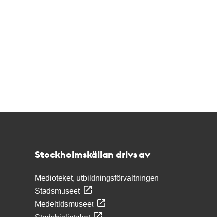
Kontakt
Stockholmskällan
Stockholmskällan drivs av
Medioteket, utbildningsförvaltningen
Stadsmuseet
Medeltidsmuseet