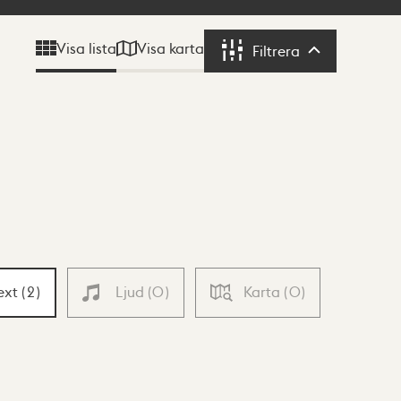
Visa karta
Visa lista
Filtrera
Filtrera
ext
(
2
)
Ljud
(
0
)
Karta
(
0
)