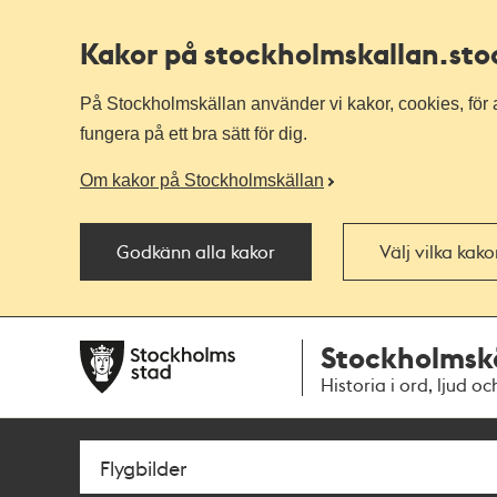
Kakor på stockholmskallan
.st
På Stockholmskällan använder vi kakor, cookies, för a
fungera på ett bra sätt för dig.
Om kakor på Stockholmskällan
Godkänn alla kakor
Välj vilka kak
Till
Till
Stockholmsk
navigationen
huvudinnehållet
Historia i ord, ljud oc
Sök
Fritextsök