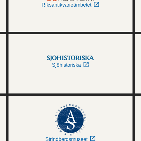
Riksantikvarieämbetet
Sjöhistoriska
Strindbergsmuseet