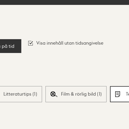
Visa innehåll utan tidsangivelse
a på tid
Litteraturtips
(
1
)
Film & rörlig bild
(
1
)
T