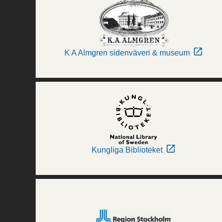
K A Almgren sidenväveri & museum
Kungliga Biblioteket