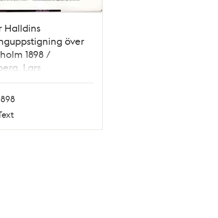
 Halldins
nguppstigning över
holm 1898 /
erg, Lars
1898
Text