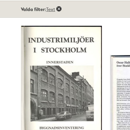
Totalt
Valda filter:
Text
2
träffar