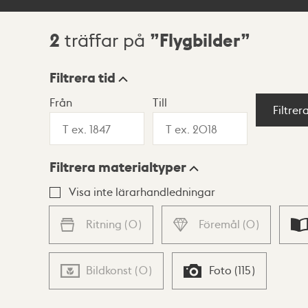
2
Flygbilder
träffar på
Sökresultat
Filtrera tid
Från
Till
Visningsläge
Filtrer
Filtrera materialtyper
Lista
Karta
Visa inte lärarhandledningar
Ritning
(
0
)
Föremål
(
0
)
Bildkonst
(
0
)
Foto
(
115
)