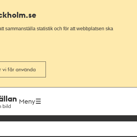
ockholm.se
tt sammanställa statistik och för att webbplatsen ska
or vi får använda
ällan
Meny
h bild