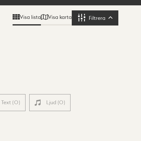
Visa karta
Visa lista
Filtrera
Filtrera
Text
(
0
)
Ljud
(
0
)