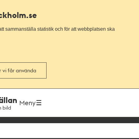
ockholm.se
tt sammanställa statistik och för att webbplatsen ska
or vi får använda
ällan
Meny
h bild