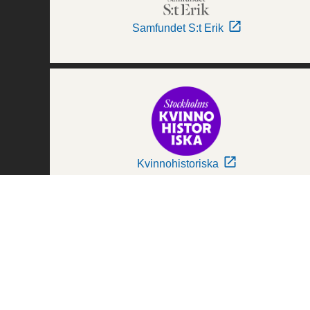
Samfundet S:t Erik
Kvinnohistoriska
Världskulturmuseerna