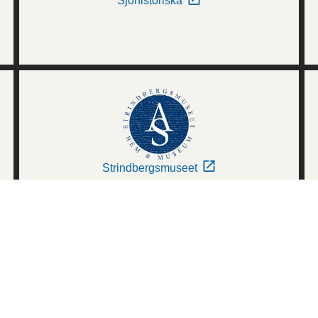
Sjöhistoriska
Strindbergsmuseet