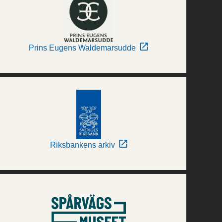
Prins Eugens Waldemarsudde
Riksbankens arkiv