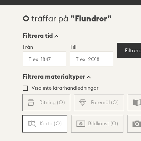
0
Flundror
träffar på
Sökresultat
Filtrera tid
Från
Till
Visningsläge
Filtrer
Filtrera materialtyper
Lista
Karta
Visa inte lärarhandledningar
Ritning
(
0
)
Föremål
(
0
)
Karta
(
0
)
Bildkonst
(
0
)