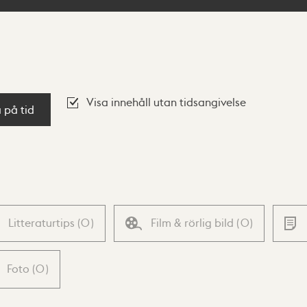
Visa innehåll utan tidsangivelse
a på tid
Litteraturtips
(
0
)
Film & rörlig bild
(
0
)
Foto
(
0
)