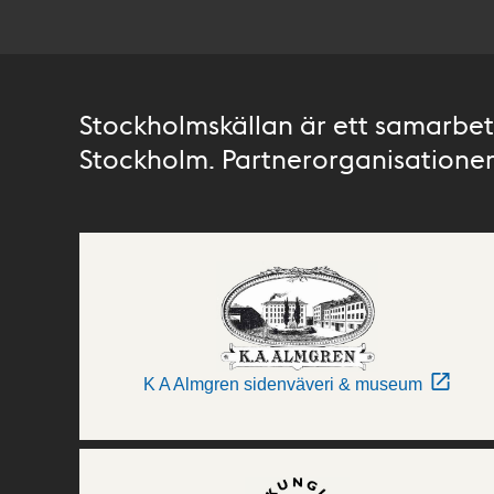
Stockholmskällan är ett samarbete
Stockholm. Partnerorganisationer 
K A Almgren sidenväveri & museum