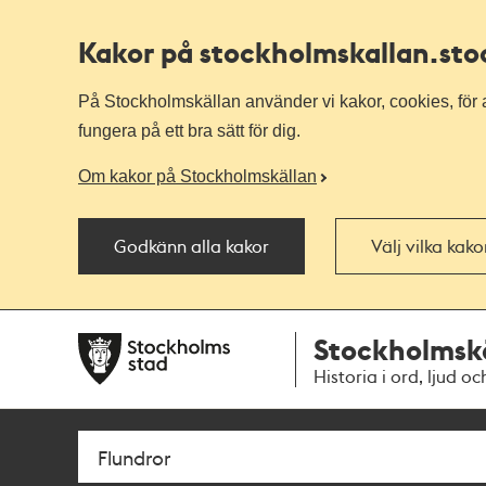
Kakor på stockholmskallan
.st
På Stockholmskällan använder vi kakor, cookies, för a
fungera på ett bra sätt för dig.
Om kakor på Stockholmskällan
Godkänn alla kakor
Välj vilka kak
Till
Till
Stockholmsk
navigationen
huvudinnehållet
Historia i ord, ljud oc
Sök
Fritextsök