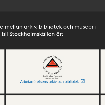
 mellan arkiv, bibliotek och museer i
till Stockholmskällan är:
Arbetarrörelsens arkiv och bibliotek