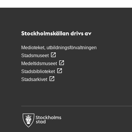
Kontakt
Stockholmskällan
Stockholmskällan drivs av
Medioteket, utbildningsförvaltningen
Stadsmuseet
Medeltidsmuseet
Stadsbiblioteket
Stadsarkivet