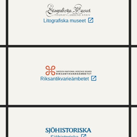
Litografiska museet
Riksantikvarieämbetet