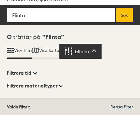
Sök
Fritextsök
Sök
Sökresultat
0
träffar på
Flinta
Visa karta
Visa lista
Filtrera
Filtrera
Filtrera tid
Filtrera materialtyper
Visningsläge
Totalt
Valda filter:
Rensa filter
0
träffar
Lista
Karta