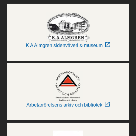
K A Almgren sidenväveri & museum
Arbetarrörelsens arkiv och bibliotek