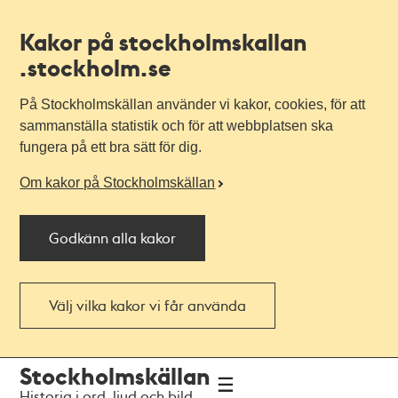
Kakor på stockholmskallan
.stockholm.se
På Stockholmskällan använder vi kakor, cookies, för att
sammanställa statistik och för att webbplatsen ska
fungera på ett bra sätt för dig.
Om kakor på Stockholmskällan
Godkänn alla kakor
Välj vilka kakor vi får använda
Till
Till
Stockholmskällan
navigationen
huvudinnehållet
Historia i ord, ljud och bild