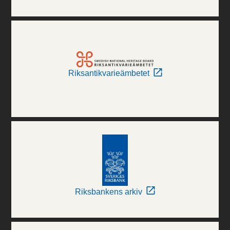
Riksantikvarieämbetet
Riksbankens arkiv