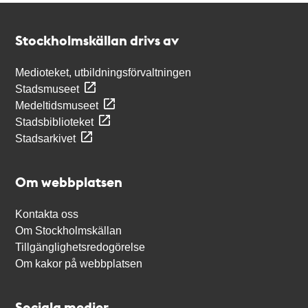
Kontakt
Stockholmskällan
Stockholmskällan drivs av
Medioteket, utbildningsförvaltningen
Stadsmuseet
Medeltidsmuseet
Stadsbiblioteket
Stadsarkivet
Om webbplatsen
Kontakta oss
Om Stockholmskällan
Tillgänglighetsredogörelse
Om kakor på webbplatsen
Sociala medier