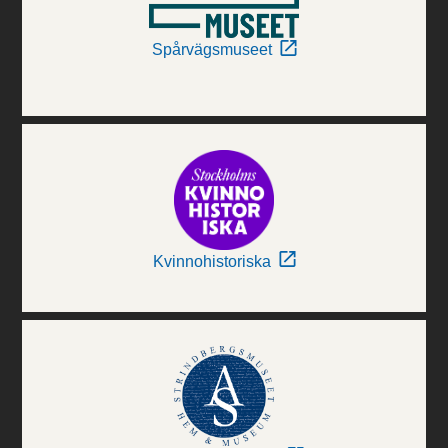
Spårvägsmuseet
Kvinnohistoriska