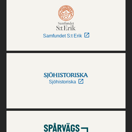
Samfundet S:t Erik
Sjöhistoriska