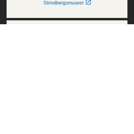
Strindbergsmuseet
Thielska Galleriet
Världskulturmuseerna