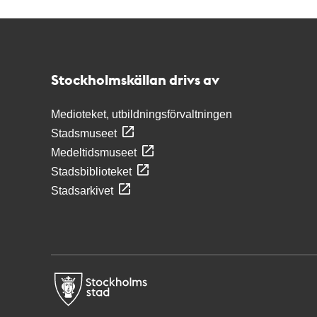
Kontakt
Stockholmskällan
Stockholmskällan drivs av
Medioteket, utbildningsförvaltningen
Stadsmuseet
Medeltidsmuseet
Stadsbiblioteket
Stadsarkivet