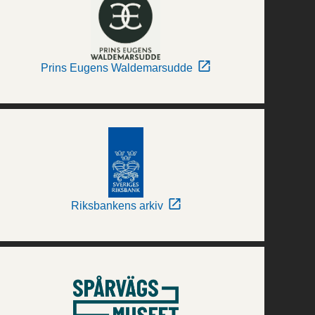
Prins Eugens Waldemarsudde
Riksbankens arkiv