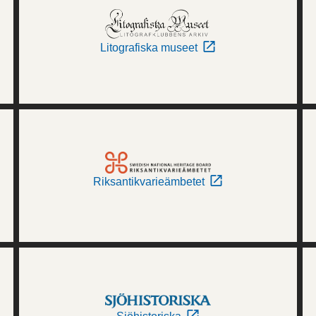
Litografiska museet
Riksantikvarieämbetet