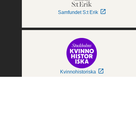
Samfundet S:t Erik
Kvinnohistoriska
Världskulturmuseerna