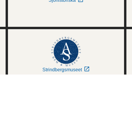
Sjöhistoriska
Strindbergsmuseet