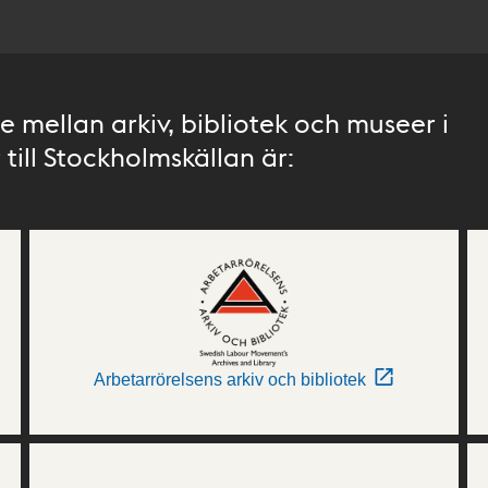
 mellan arkiv, bibliotek och museer i
till Stockholmskällan är:
Arbetarrörelsens arkiv och bibliotek