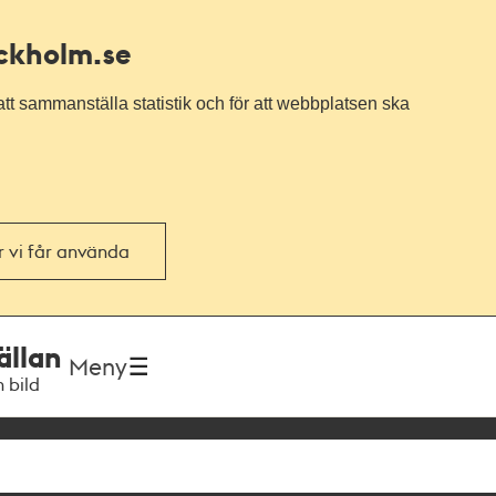
ockholm.se
tt sammanställa statistik och för att webbplatsen ska
or vi får använda
ällan
Meny
h bild