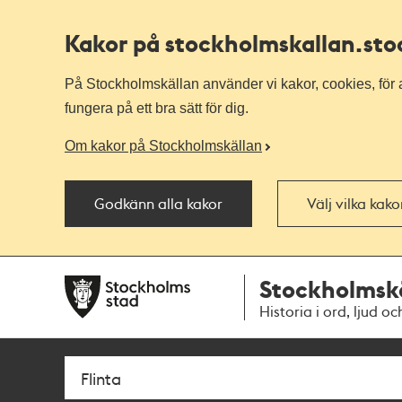
Kakor på stockholmskallan
.st
På Stockholmskällan använder vi kakor, cookies, för a
fungera på ett bra sätt för dig.
Om kakor på Stockholmskällan
Godkänn alla kakor
Välj vilka kak
Till
Till
Stockholmsk
navigationen
huvudinnehållet
Historia i ord, ljud oc
Sök
Fritextsök