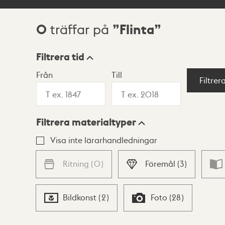
0
Flinta
träffar på
Sökresultat
Filtrera tid
Från
Till
Visningsläge
Filtrer
Filtrera materialtyper
Lista
Karta
Visa inte lärarhandledningar
Ritning
(
0
)
Föremål
(
3
)
Bildkonst
(
2
)
Foto
(
28
)