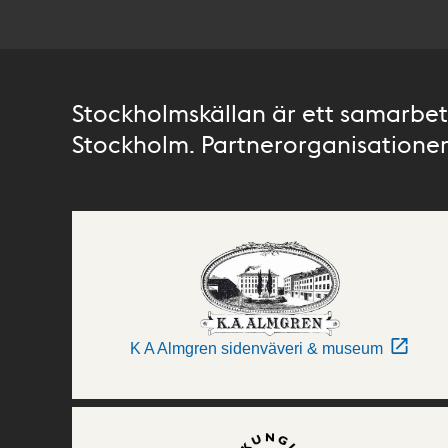
Stockholmskällan är ett samarbete
Stockholm. Partnerorganisationer 
K A Almgren sidenväveri & museum