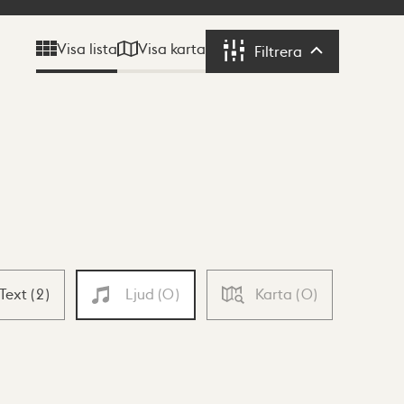
Visa karta
Visa lista
Filtrera
Filtrera
Text
(
2
)
Ljud
(
0
)
Karta
(
0
)