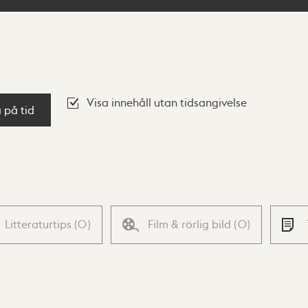
Visa innehåll utan tidsangivelse
a på tid
Litteraturtips
(
0
)
Film & rörlig bild
(
0
)