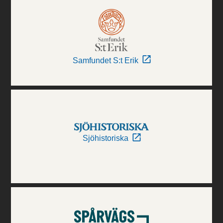
Samfundet S:t Erik
Sjöhistoriska