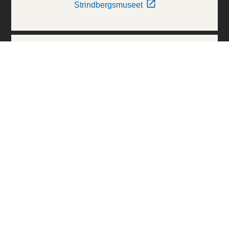
Strindbergsmuseet
Thielska Galleriet
Världskulturmuseerna