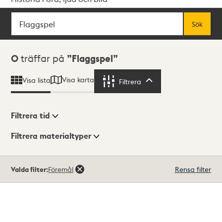
Sök
Fritextsök
Sök
Sökresultat
0
träffar på
Flaggspel
Visa karta
Visa lista
Filtrera
Filtrera
Filtrera tid
Filtrera materialtyper
Visningsläge
Totalt
Valda filter:
Föremål
Rensa filter
0
träffar
Lista
Karta