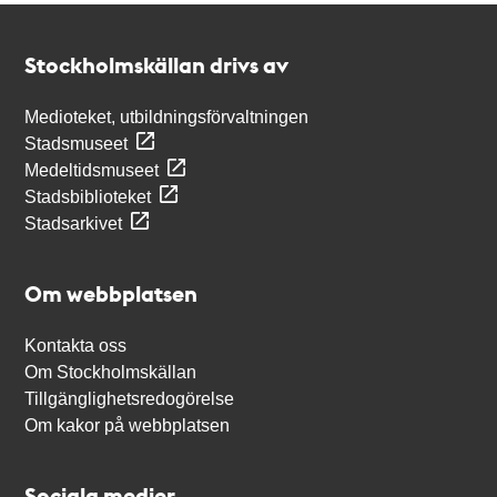
Kontakt
Stockholmskällan
Stockholmskällan drivs av
Medioteket, utbildningsförvaltningen
Stadsmuseet
Medeltidsmuseet
Stadsbiblioteket
Stadsarkivet
Om webbplatsen
Kontakta oss
Om Stockholmskällan
Tillgänglighetsredogörelse
Om kakor på webbplatsen
Sociala medier