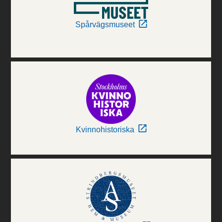
Spårvägsmuseet
Kvinnohistoriska