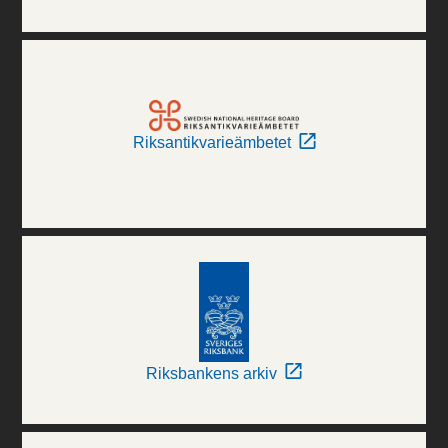
Riksantikvarieämbetet
Riksbankens arkiv