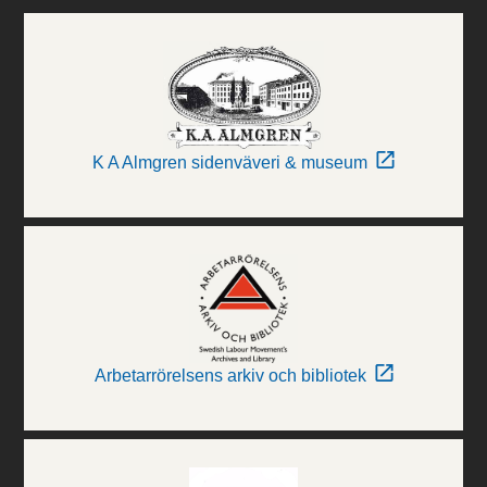
K A Almgren sidenväveri & museum
Arbetarrörelsens arkiv och bibliotek