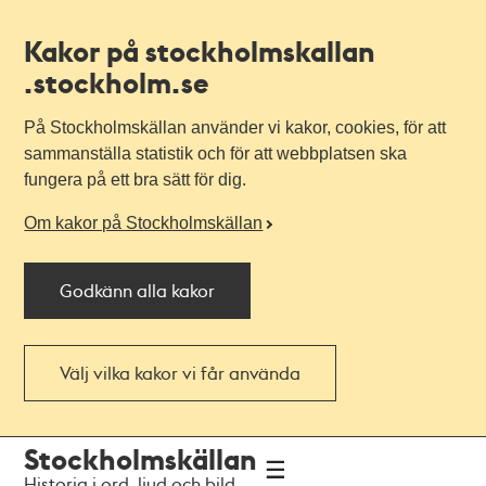
Kakor på stockholmskallan
.stockholm.se
På Stockholmskällan använder vi kakor, cookies, för att
sammanställa statistik och för att webbplatsen ska
fungera på ett bra sätt för dig.
Om kakor på Stockholmskällan
Godkänn alla kakor
Välj vilka kakor vi får använda
Till
Till
Stockholmskällan
navigationen
huvudinnehållet
Historia i ord, ljud och bild